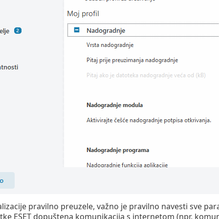
lizacije pravilno preuzele, važno je pravilno navesti sve param
tke ESET dopuštena komunikacija s internetom (npr. komun