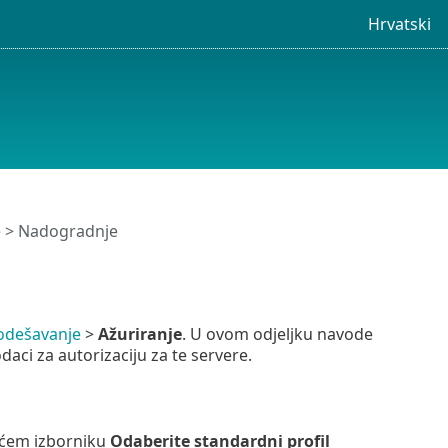
Hrvatski
e
> Nadogradnje
odešavanje
>
Ažuriranje
. U ovom odjeljku navode
odaci za autorizaciju za te servere.
jućem izborniku
Odaberite standardni profil