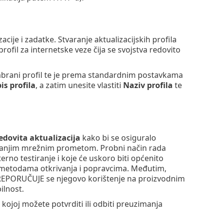
zacije i zadatke. Stvaranje aktualizacijskih profila
ofil za internetske veze čija se svojstva redovito
brani profil te je prema standardnim postavkama
is profila
, a zatim unesite vlastiti
Naziv profila
te
edovita aktualizacija
kako bi se osiguralo
jmanjim mrežnim prometom. Probni način rada
terno testiranje i koje će uskoro biti općenito
m metodama otkrivanja i popravcima. Međutim,
 PREPORUČUJE se njegovo korištenje na proizvodnim
ilnost.
kojoj možete potvrditi ili odbiti preuzimanja