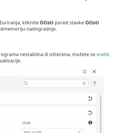
uriranja, kliknite
Očisti
pored stavke
Očisti
predmemoriju nadogradnje.
programa nestabilna ili oštećena, možete se
vratiti
alizacije.