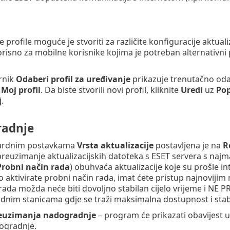
e profile moguće je stvoriti za različite konfiguracije aktuali
risno za mobilne korisnike kojima je potreban alternativni pr
rnik
Odaberi profil za uređivanje
prikazuje trenutačno oda
a
Moj profil
. Da biste stvorili novi profil, kliknite
Uredi
uz
Pop
j
.
adnje
ardnim postavkama
Vrsta aktualizacije
postavljena je na
R
reuzimanje aktualizacijskih datoteka s ESET servera s na
Probni način rada
) obuhvaća aktualizacije koje su prošle in
 aktivirate probni način rada, imat ćete pristup najnoviji
rada možda neće biti dovoljno stabilan cijelo vrijeme i NE
adnim stanicama gdje se traži maksimalna dostupnost i stab
preuzimanja nadogradnje
– program će prikazati obavijest u 
ogradnje.