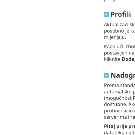
Profili
Aktualizacijsk
posebno je ko
mijenjaju.
Padajući izbo
postavljen n
kliknite
Doda
Nadogr
Prema stand
automatsko p
(mogućnost
dostupne. Ako
probni način 
serverima i r
Pitaj prije 
datoteka nad