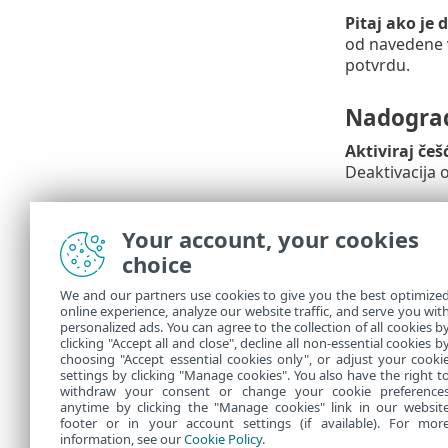
Pitaj ako je
od navedene v
potvrdu.
Nadogra
Aktiviraj če
Deaktivacija 
Nadogra
Your account, your cookies
Nadogradnje 
choice
We and our partners use cookies to give you the best optimize
Opcije 
online experience, analyze our website traffic, and serve you wit
personalized ads. You can agree to the collection of all cookies b
Kako biste up
clicking "Accept all and close", decline all non-essential cookies b
choosing "Accept essential cookies only", or adjust your cooki
settings by clicking "Manage cookies". You also have the right t
withdraw your consent or change your cookie preference
anytime by clicking the "Manage cookies" link in our websit
footer or in your account settings (if available). For mor
information, see our
Cookie Policy
.