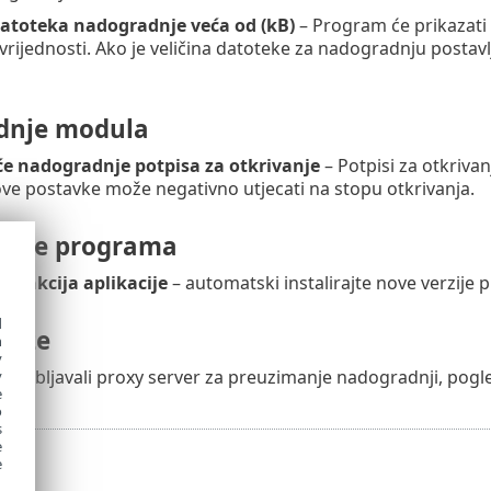
 datoteka nadogradnje veća od (kB)
– Program će prikazati
rijednosti. Ako je veličina datoteke za nadogradnju postavlj
dnje modula
šće nadogradnje potpisa za otkrivanje
– Potpisi za otkrivan
ove postavke može negativno utjecati na stopu otkrivanja.
dnje programa
funkcija aplikacije
– automatski instalirajte nove verzije
d
veze
h
y
otrebljavali proxy server za preuzimanje nadogradnji, pogl
y
e
o
s
e
e