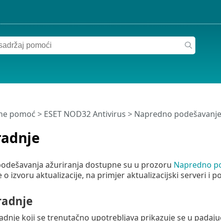
ine pomoć
>
ESET NOD32 Antivirus
>
Napredno podešavanj
adnje
odešavanja ažuriranja dostupne su u prozoru
Napredno p
 o izvoru aktualizacije, na primjer aktualizacijski serveri i p
adnje
adnje koji se trenutačno upotrebljava prikazuje se u pada