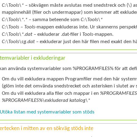
C:\Tools\*
– sökvägen måste avslutas med snedstreck och
(\)
as
mappinnehåll (filer och undermappar) som kommer att exklude
C:\Tools\*.*
– samma beteende som
C:\Tools\*
C:\Tools
–
Tools
-mappen exkluderas inte. Ur skannerns perspek
C:\Tools\*.dat
– exkluderar
.dat
-filer i
Tools
-mappen.
C:\Tools\sg.dat
– exkluderar just den här filen med exakt den h
temvariabler i exkluderingar
kan använda systemvariabler som %PROGRAMFILES% för att defin
Om du vill exkludera mappen Programfiler med den här syste
(glöm inte det omvända snedstrecket och asterisken i slutet av s
Om du vill exkludera alla filer och mappar i en
%PROGRAMFILE
%PROGRAMFILES%\
exkluderad katalog
\*
Utöka listan med systemvariabler som stöds
ertecken i mitten av en sökväg stöds inte