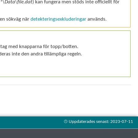
*\Data\file.dat
) kan fungera men stöds inte officiellt för
v en sökväg när
detekteringsexkluderingar
används.
dantag med knapparna för topp/botten.
eras inte den andra tillämpliga regeln.