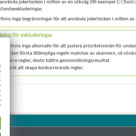
 använda jokertecken i mitten av en sökväg (till exempel
C:\Tools\
standaexkluderingar.
 finns inga begränsningar för att använda jokertecken i mitten a
ning för exkluderingar
Det finns inga alternativ för att justera prioritetsnivån för un
När den första tillämpliga regeln matchas av skannern, så utvärd
Ju färre regler, desto bättre genomsökningsresultat.
d
Undvik att skapa konkurrerande regler.
h
y
y
e
o
s
e
e