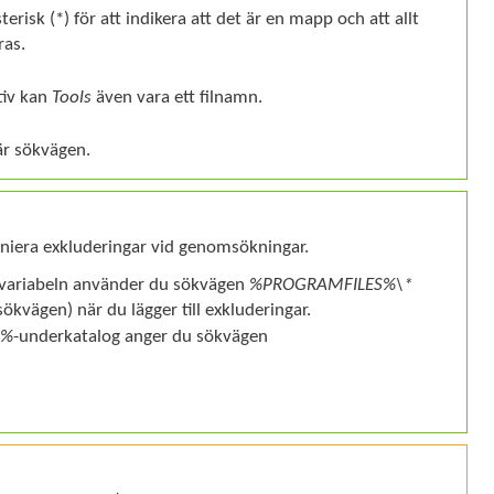
terisk
(*)
för att indikera att det är en mapp och att allt
ras.
tiv kan
Tools
även vara ett filnamn.
är sökvägen.
iera exkluderingar vid genomsökningar.
mvariabeln använder du sökvägen
%PROGRAMFILES%\*
ökvägen) när du lägger till exkluderingar.
S%
-underkatalog anger du sökvägen