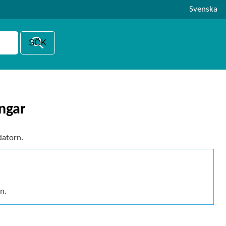
Svenska
ingar
datorn.
n.