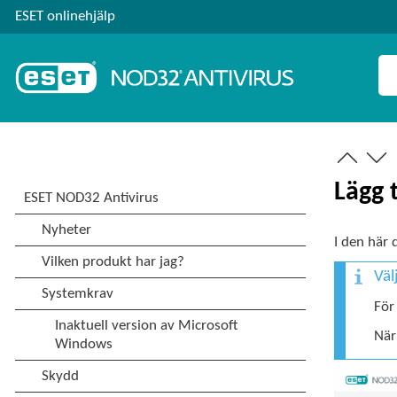
ESET onlinehjälp
Lägg 
I den här 
Väl
För
När