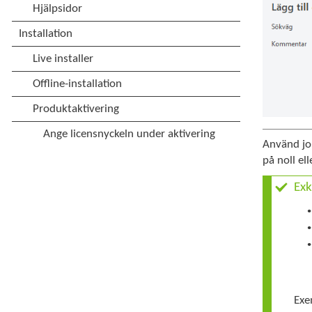
Använd jok
på noll ell
Exk
•
•
•
Exe