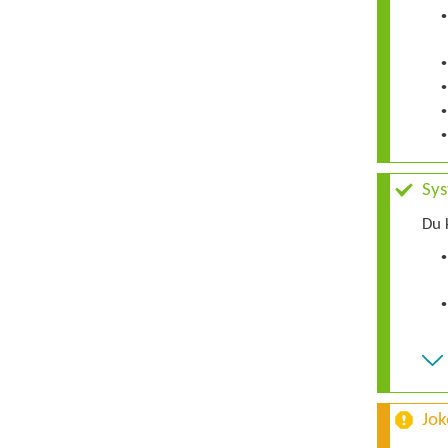
•
•
•
•
•
Sys
Du 
•
•
Jok