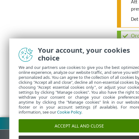
Att
pre
Det
Ord
•
Your account, your cookies
•
choice
•
We and our partners use cookies to give you the best optimize
•
online experience, analyze our website traffic, and serve you wit
personalized ads. You can agree to the collection of all cookies b
clicking "Accept all and close", decline all non-essential cookies b
choosing "Accept essential cookies only", or adjust your cooki
settings by clicking "Manage cookies". You also have the right t
withdraw your consent or change your cookie preference
anytime by clicking the "Manage cookies" link in our websit
footer or in your account settings (if available). For mor
information, see our
Cookie Policy
.
Hämta PDF
ACCEPT ALL AND CLOSE