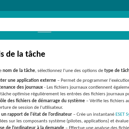
ls de la tâche
le
nom de la tâche
, sélectionnez l'une des options de
type de tâc
ter une application externe
– Permet de programmer l'exécution
tenance des journaux
- Les fichiers journaux contiennent égale
 tâche optimise régulièrement les entrées des fichiers journaux pou
ôle des fichiers de démarrage du système
– Vérifie les fichiers
rture de session de l'utilisateur.
 un rapport de l'état de l'ordinateur
– Crée un instantané
ESET S
llées sur les composants système (pilotes, applications) et évalu
se de l'ordinateur à la demande
– Effectue une analyse des fichie