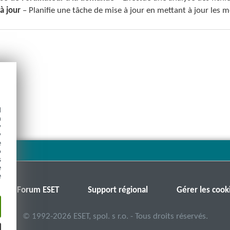
à jour
– Planifie une tâche de mise à jour en mettant à jour les 
d
h
y
y
e
o
s
e
e
Forum ESET
Support régional
Gérer les cook
©
1992-2026
ESET, spol. s r.o. - Tous droits réservés.