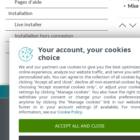
•
Mise 
Your account, your cookies
choice
We and our partners use cookies to give you the best optimize
online experience, analyze our website traffic, and serve you wit
personalized ads. You can agree to the collection of all cookies b
clicking "Accept all and close", decline all non-essential cookies b
choosing "Accept essential cookies only", or adjust your cooki
Télécharger le fichier PDF
settings by clicking "Manage cookies". You also have the right t
withdraw your consent or change your cookie preference
anytime by clicking the "Manage cookies" link in our websit
footer or in your account settings (if available). For mor
information, see our
Cookie Policy
.
Base de connaissances ESET
ACCEPT ALL AND CLOSE