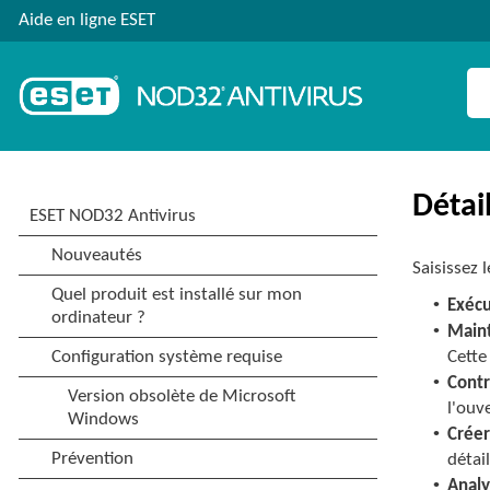
Aide en ligne ESET
Détai
Saisissez 
•
Exécu
•
Main
Cette
•
Contr
l'ouve
•
Créer
détai
•
Analy