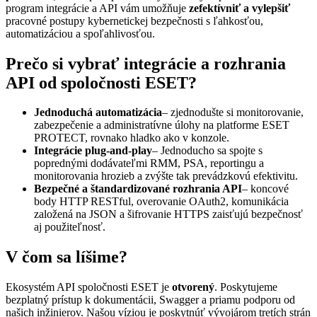
program integrácie a API vám umožňuje
zefektívniť a vylepšiť
pracovné postupy kybernetickej bezpečnosti s ľahkosťou,
automatizáciou a spoľahlivosťou.
Prečo si vybrať integrácie a rozhrania
API od spoločnosti ESET?
Jednoduchá automatizácia
– zjednodušte si monitorovanie,
zabezpečenie a administratívne úlohy na platforme ESET
PROTECT, rovnako hladko ako v konzole.
Integrácie plug-and-play
– Jednoducho sa spojte s
poprednými dodávateľmi RMM, PSA, reportingu a
monitorovania hrozieb a zvýšte tak prevádzkovú efektivitu.
Bezpečné a štandardizované rozhrania API
– koncové
body HTTP RESTful, overovanie OAuth2, komunikácia
založená na JSON a šifrovanie HTTPS zaisťujú bezpečnosť
aj použiteľnosť.
V čom sa líšime?
Ekosystém API spoločnosti ESET je
otvorený
. Poskytujeme
bezplatný prístup k dokumentácii, Swagger a priamu podporu od
našich inžinierov. Našou víziou je poskytnúť vývojárom tretích strán