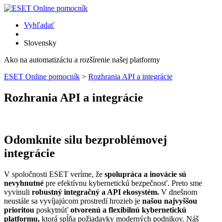
Vyhľadať
Slovensky
Ako na automatizáciu a rozšírenie našej platformy
ESET Online pomocník
>
Rozhrania API a integrácie
Rozhrania API a integrácie
Odomknite silu bezproblémovej
integrácie
V spoločnosti ESET veríme, že
spolupráca a inovácie sú
nevyhnutné
pre efektívnu kybernetickú bezpečnosť. Preto sme
vyvinuli
robustný integračný a API ekosystém.
V dnešnom
neustále sa vyvíjajúcom prostredí hrozieb je
našou najvyššou
prioritou
poskytnúť
otvorenú a flexibilnú kybernetickú
platformu,
ktorá spĺňa požiadavky moderných podnikov. Náš