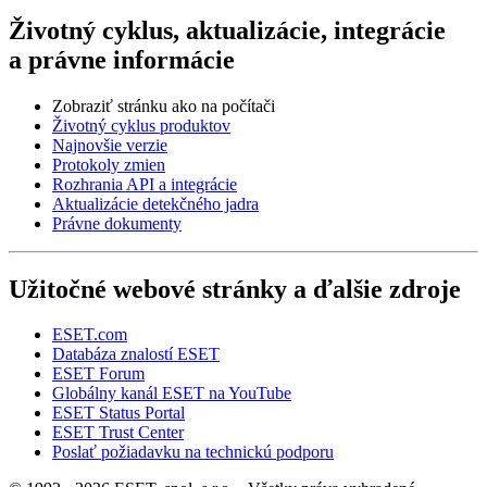
Životný cyklus, aktualizácie, integrácie
a právne informácie
Zobraziť stránku ako na počítači
Životný cyklus produktov
Najnovšie verzie
Protokoly zmien
Rozhrania API a integrácie
Aktualizácie detekčného jadra
Právne dokumenty
Užitočné webové stránky a ďalšie zdroje
ESET.com
Databáza znalostí ESET
ESET Forum
Globálny kanál ESET na YouTube
ESET Status Portal
ESET Trust Center
Poslať požiadavku na technickú podporu