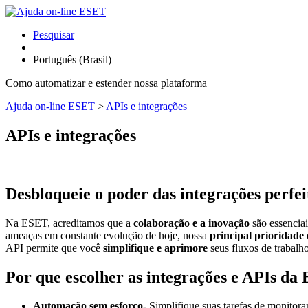
Pesquisar
Português (Brasil)
Como automatizar e estender nossa plataforma
Ajuda on-line ESET
>
APIs e integrações
APIs e integrações
Desbloqueie o poder das integrações perfei
Na ESET, acreditamos que a
colaboração e a inovação
são essencia
ameaças em constante evolução de hoje, nossa
principal prioridade
API permite que você
simplifique e aprimore
seus fluxos de trabalh
Por que escolher as integrações e APIs da
Automação sem esforço
- Simplifique suas tarefas de monito