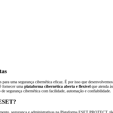
tas
is para uma segurança cibernética eficaz. É por isso que desenvolvem
é fornecer uma
plataforma cibernética aberta e flexível
que atenda às
o de segurança cibernética com facilidade, automação e confiabilidade.
 ESET?
ramento, segurança e administrativas na Plataforma ESET PROTECT, tão