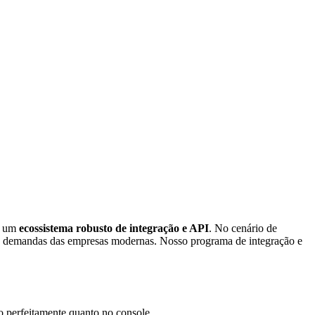
os um
ecossistema robusto de integração e API
. No cenário de
 demandas das empresas modernas. Nosso programa de integração e
 perfeitamente quanto no console.