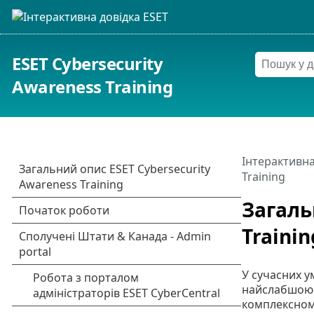
ESET Cybersecurity
Awareness Training
Інтерактивна
Training
Загаль
Trainin
У сучасних у
найслабшою л
комплексном