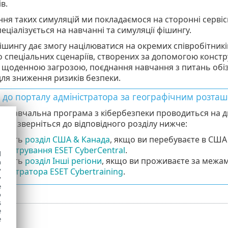
в.
ня таких симуляцій ми покладаємося на сторонні сервіс
пеціалізується на навчанні та симуляції фішингу.
шингу дає змогу націлюватися на окремих співробітник
 спеціальних сценаріїв, створених за допомогою конст
щоденною загрозою, поєднання навчання з питань обізн
ля зниження ризиків безпеки.
 до порталу адміністратора за географічним розта
ки навчальна програма з кібербезпеки проводиться на дв
ска, зверніться до відповідного розділу нижче:
беріть
розділ США & Канада
, якщо ви перебуваєте в США
іністрування ESET CyberCentral
.
d
беріть
розділ Інші регіони
, якщо ви проживаєте за межа
h
y
іністратора ESET Cybertraining
.
y
e
o
s
e
e