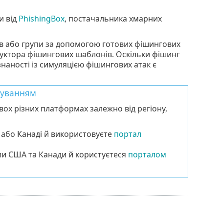
и від
PhishingBox
, постачальника хмарних
ів або групи за допомогою готових фішингових
руктора фішингових шаблонів. Оскільки фішинг
аності із симуляцією фішингових атак є
шуванням
ох різних платформах залежно від регіону,
 або Канаді й використовуєте
портал
ми США та Канади й користуєтеся
порталом