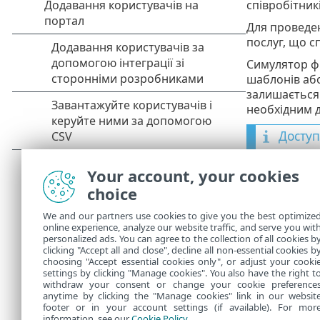
співробітникі
Для проведен
послуг, що с
Симулятор фі
шаблонів або
залишається 
необхідним д
Доступ
Оскіль
Your account, your cookies
будь ла
choice
Ви
•
адм
We and our partners use cookies to give you the best optimize
Ви
•
online experience, analyze our website traffic, and serve you wit
personalized ads. You can agree to the collection of all cookies b
адм
clicking "Accept all and close", decline all non-essential cookies b
choosing "Accept essential cookies only", or adjust your cooki
settings by clicking "Manage cookies". You also have the right t
withdraw your consent or change your cookie preference
anytime by clicking the "Manage cookies" link in our websit
footer or in your account settings (if available). For mor
information, see our
Cookie Policy
.