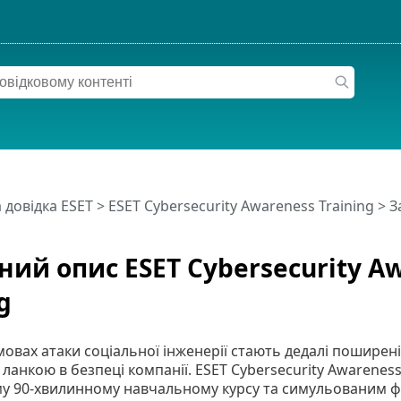
 довідка ESET
>
ESET Cybersecurity Awareness Training
>
З
ний опис ESET Cybersecurity A
g
мовах атаки соціальної інженерії стають дедалі пошире
анкою в безпеці компанії. ESET Cybersecurity Awareness
у 90-хвилинному навчальному курсу та симульованим фі