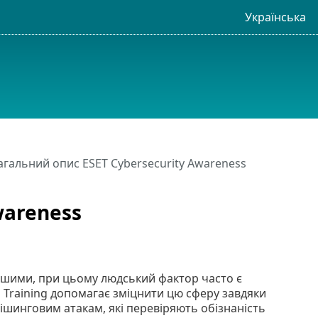
Українська
агальний опис ESET Cybersecurity Awareness
wareness
нішими, при цьому людський фактор часто є
 Training допомагає зміцнити цю сферу завдяки
шинговим атакам, які перевіряють обізнаність