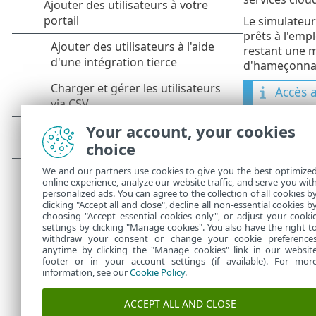
Le simulateu
prêts à l'emp
restant une m
d'hameçonnage
Accès 
Comme l
Your account, your cookies
différen
choice
Sél
•
le
p
We and our partners use cookies to give you the best optimize
Sél
•
online experience, analyze our website traffic, and serve you wit
personalized ads. You can agree to the collection of all cookies b
uti
clicking "Accept all and close", decline all non-essential cookies b
choosing "Accept essential cookies only", or adjust your cooki
settings by clicking "Manage cookies". You also have the right t
withdraw your consent or change your cookie preference
anytime by clicking the "Manage cookies" link in our websit
footer or in your account settings (if available). For mor
information, see our
Cookie Policy
.
ACCEPT ALL AND CLOSE