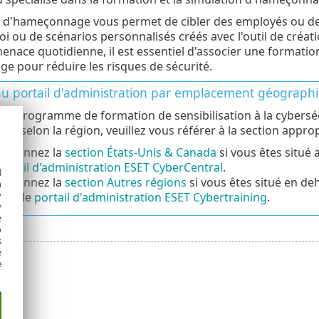
r d'hameçonnage vous permet de cibler des employés ou d
loi ou de scénarios personnalisés créés avec l'outil de c
enace quotidienne, il est essentiel d'associer une formation
 pour réduire les risques de sécurité.
au portail d'administration par emplacement géograph
e programme de formation de sensibilisation à la cybersé
tes selon la région, veuillez vous référer à la section appro
ectionnez la
section États-Unis & Canada
si vous êtes situé 
ortail d'administration ESET CyberCentral
.
d
ectionnez la
section Autres régions
si vous êtes situé en de
h
y
lisez le
portail d'administration ESET Cybertraining
.
y
e
o
s
e
e