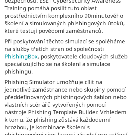
bezpečnosti. ESET Cybersecurity Awareness
Training pomáhá posílit tuto oblast
prostřednictvím komplexního 90minutového
školení a simulovaných phishingových útoků,
které testují povědomí zaměstnanců.
Při poskytování těchto simulací se spoléháme
na služby třetích stran od společnosti
PhishingBox
, poskytovatele cloudových služeb
specializujícího se na školení a simulace
phishingu.
Phishing Simulator umožňuje cílit na
jednotlivé zaměstnance nebo skupiny pomocí
předdefinovaných phishingových šablon nebo
vlastních scénářů vytvořených pomocí
nástroje Phishing Template Builder. Vzhledem
k tomu, že phishing zůstává každodenní
hrozbou, je kombinace školení s
phishingovými simulacemi zásadní pro snížení