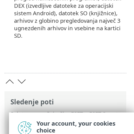
DEX (izvedljive datoteke za operacijski
sistem Android), datotek SO (knjižnice),
arhivov z globino pregledovanja največ 3
ugnezdenih arhivov in vsebine na kartici
SD.
Sledenje poti
Spletna pomoč družbe ESET
>
ESET Smart
TV Security
>
Delo s programom ESET
Your account, your cookies
Smart TV Security >
Protivirusna zaščita
>
choice