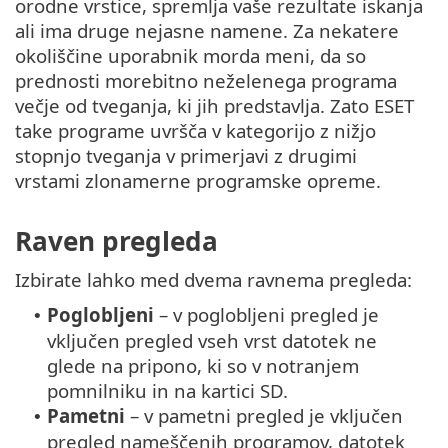
orodne vrstice, spremlja vaše rezultate iskanja
ali ima druge nejasne namene. Za nekatere
okoliščine uporabnik morda meni, da so
prednosti morebitno neželenega programa
večje od tveganja, ki jih predstavlja. Zato ESET
take programe uvršča v kategorijo z nižjo
stopnjo tveganja v primerjavi z drugimi
vrstami zlonamerne programske opreme.
Raven pregleda
Izbirate lahko med dvema ravnema pregleda:
Poglobljeni
– v poglobljeni pregled je
•
vključen pregled vseh vrst datotek ne
glede na pripono, ki so v notranjem
pomnilniku in na kartici SD.
Pametni
– v pametni pregled je vključen
•
pregled nameščenih programov, datotek