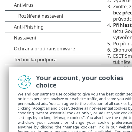
2.
Vyberte 
3.
Zvolte, 
bez pře
průvodc
4.
Přihlast
účtu Goo
vytvoře
5.
Po přihl
6.
Zkontrol
7.
ESET Sma
ťukněte 
8.
V dalším
zařízení.
Your account, your cookies
9.
V posled
choice
aplikac
We and our partners use cookies to give you the best optimize
Poz
online experience, analyze our website traffic, and serve you wit
personalized ads. You can agree to the collection of all cookies b
Pokud
clicking "Accept all and close", decline all non-essential cookies b
choosing "Accept essential cookies only", or adjust your cooki
settings by clicking "Manage cookies". You also have the right t
withdraw your consent or change your cookie preference
anytime by clicking the "Manage cookies" link in our websit
footer or in your account settings (if available). For mor