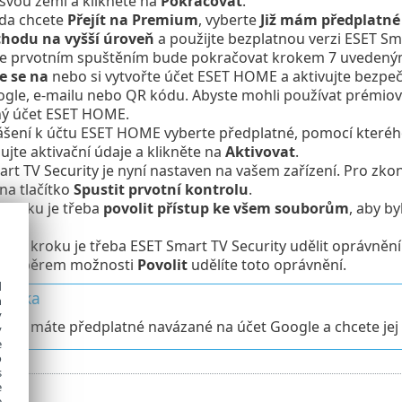
svou zemi a klikněte na
Pokračovat
.
zda chcete
Přejít na Premium
, vyberte
Již mám předplatné
chodu na vyšší úroveň
a použijte bezplatnou verzi ESET Sm
e prvotním spuštěním bude pokračovat krokem 7 uvedeným
e se na
nebo si vytvořte účet ESET HOME a aktivujte bezpeč
gle, e-mailu nebo QR kódu. Abyste mohli používat
prémiovo
ný účet ESET HOME.
ášení k účtu ESET HOME vyberte předplatné, pomocí kterého
ujte aktivační údaje a klikněte na
Aktivovat
.
rt TV Security je nyní nastaven na vašem zařízení. Pro zko
na tlačítko
Spustit prvotní kontrolu
.
 kroku je třeba
povolit přístup ke všem souborům
, aby b
ním kroku je třeba ESET Smart TV Security udělit oprávněn
e. Výběrem možnosti
Povolit
udělíte toto oprávnění.
d
námka
h
y
 již máte předplatné navázané na účet Google a chcete jej 
y
e
o
s
e
e