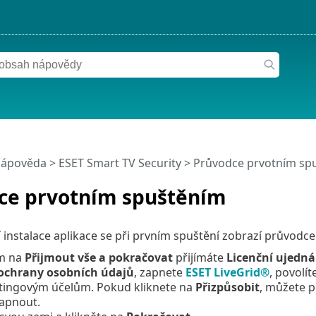
nápověda
>
ESET Smart TV Security
>
Průvodce prvotním sp
ce prvotním spuštěním
instalace aplikace se při prvním spuštění zobrazí průvodce
ím na
Přijmout vše a pokračovat
přijímáte
Licenční ujedn
ochrany osobních údajů
, zapnete
ESET LiveGrid®
, povolít
tingovým účelům. Pokud kliknete na
Přizpůsobit
,
můžete po
zapnout.