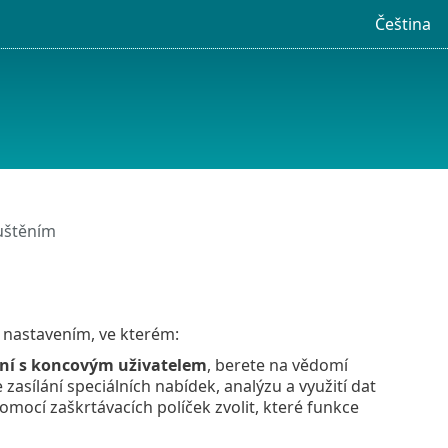
Čeština
uštěním
 nastavením, ve kterém:
ání s koncovým uživatelem
, berete na vědomí
e zasílání speciálních nabídek, analýzu a využití dat
mocí zaškrtávacích políček zvolit, které funkce