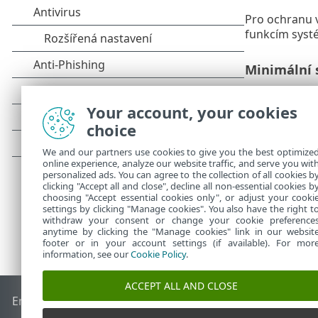
Pro ochranu v
funkcím systé
Minimální 
Operační syst
Your account, your cookies
Pokud m
choice
We and our partners use cookies to give you the best optimize
online experience, analyze our website traffic, and serve you wit
personalized ads. You can agree to the collection of all cookies b
clicking "Accept all and close", decline all non-essential cookies b
choosing "Accept essential cookies only", or adjust your cooki
settings by clicking "Manage cookies". You also have the right t
withdraw your consent or change your cookie preference
anytime by clicking the "Manage cookies" link in our websit
footer or in your account settings (if available). For mor
information, see our
Cookie Policy
.
ACCEPT ALL AND CLOSE
End of Life
ESET Databáze znalostí
ESET Forum
ESET Status