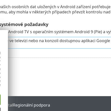
ašich osobních dat uložených v Android zařízení potřebuje
mu, aby mohla v některých případech převzít kontrolu nad
systémové požadavky
ém: Android TV s operačním systémem Android 9 (Pie) a vy
áte ve televizi nebo na konzoli dostupnou aplikaci Google 
d
h
y
y
e
o
s
e
e
 Portal
Regionální podpora