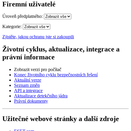
Firemní uživatelé
Úroveň předplatného:
Kategorie:
Zjistěte, jakou ochranu jste si zakoupili
Životní cyklus, aktualizace, integrace a
právní informace
Zobrazit verzi pro počítač
Konec životního cyklu bezpečnostních řešení
Aktuální verze
Seznam změn
API a integrace
Aktualizace detekčního jádra
Právní dokumenty
Užitečné webové stránky a další zdroje