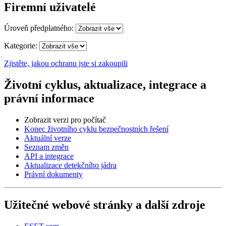
Firemní uživatelé
Úroveň předplatného:
Kategorie:
Zjistěte, jakou ochranu jste si zakoupili
Životní cyklus, aktualizace, integrace a
právní informace
Zobrazit verzi pro počítač
Konec životního cyklu bezpečnostních řešení
Aktuální verze
Seznam změn
API a integrace
Aktualizace detekčního jádra
Právní dokumenty
Užitečné webové stránky a další zdroje