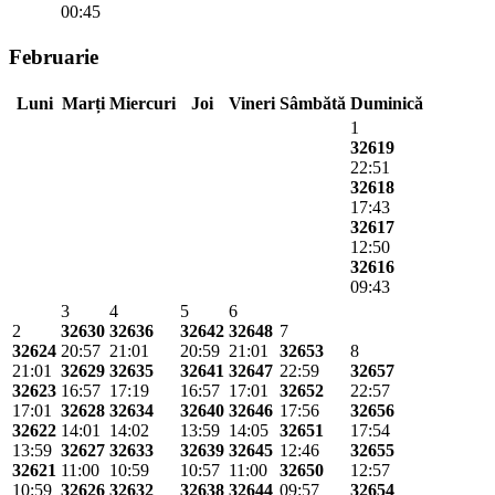
00:45
Februarie
Luni
Marți
Miercuri
Joi
Vineri
Sâmbătă
Duminică
1
32619
22:51
32618
17:43
32617
12:50
32616
09:43
3
4
5
6
2
32630
32636
32642
32648
7
32624
20:57
21:01
20:59
21:01
32653
8
21:01
32629
32635
32641
32647
22:59
32657
32623
16:57
17:19
16:57
17:01
32652
22:57
17:01
32628
32634
32640
32646
17:56
32656
32622
14:01
14:02
13:59
14:05
32651
17:54
13:59
32627
32633
32639
32645
12:46
32655
32621
11:00
10:59
10:57
11:00
32650
12:57
10:59
32626
32632
32638
32644
09:57
32654