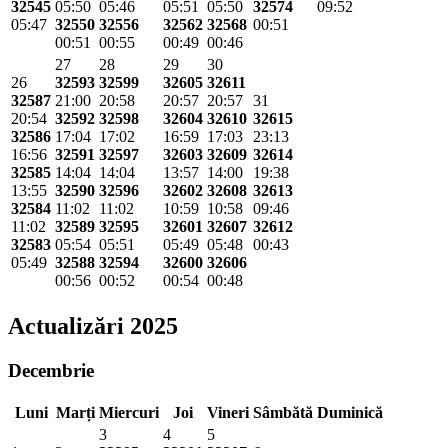
32545
05:50
05:46
05:51
05:50
32574
09:52
05:47
32550
32556
32562
32568
00:51
00:51
00:55
00:49
00:46
27
28
29
30
26
32593
32599
32605
32611
32587
21:00
20:58
20:57
20:57
31
20:54
32592
32598
32604
32610
32615
32586
17:04
17:02
16:59
17:03
23:13
16:56
32591
32597
32603
32609
32614
32585
14:04
14:04
13:57
14:00
19:38
13:55
32590
32596
32602
32608
32613
32584
11:02
11:02
10:59
10:58
09:46
11:02
32589
32595
32601
32607
32612
32583
05:54
05:51
05:49
05:48
00:43
05:49
32588
32594
32600
32606
00:56
00:52
00:54
00:48
Actualizări 2025
Decembrie
Luni
Marți
Miercuri
Joi
Vineri
Sâmbătă
Duminică
3
4
5