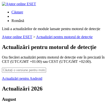
Căutare
Română
Listă a actualizărilor de module lansate pentru motorul de detecție
Ajutor online ESET
>
Actualizări pentru motorul de detecție
Actualizări pentru motorul de detecție
Ora fiecărei actualizări pentru motorul de detecție este în precizată în
CET (UTC/GMT +01:00) sau CEST (UTC/GMT +02:00).
Actualizări pentru Android
Actualizări 2026
August