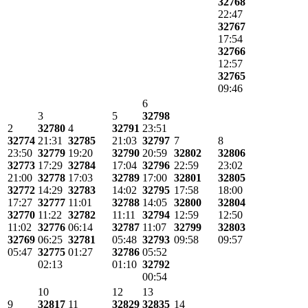
32768
22:47
32767
17:54
32766
12:57
32765
09:46
6
3
5
32798
2
32780
4
32791
23:51
32774
21:31
32785
21:03
32797
7
8
23:50
32779
19:20
32790
20:59
32802
32806
32773
17:29
32784
17:04
32796
22:59
23:02
21:00
32778
17:03
32789
17:00
32801
32805
32772
14:29
32783
14:02
32795
17:58
18:00
17:27
32777
11:01
32788
14:05
32800
32804
32770
11:22
32782
11:11
32794
12:59
12:50
11:02
32776
06:14
32787
11:07
32799
32803
32769
06:25
32781
05:48
32793
09:58
09:57
05:47
32775
01:27
32786
05:52
02:13
01:10
32792
00:54
10
12
13
9
32817
11
32829
32835
14