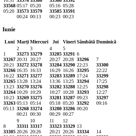
10:31
33574
33580
33586
33592
33568
05:17
05:20
05:16
05:28
05:20
33573
33579
33585
33591
00:24
00:13
00:23
00:23
Iunie
Luni
Marți
Miercuri
Joi
Vineri
Sâmbătă
Duminică
2
3
4
5
1
33273
33279
33285
33291
6
33267
20:31
20:27
20:27
20:28
33296
7
20:21
33272
33278
33284
33290
22:23
33300
33266
16:35
16:33
16:29
16:26
33295
22:22
16:22
33271
33277
33283
33289
17:24
33299
33265
13:28
13:24
13:36
13:25
33294
17:25
13:23
33270
33276
33282
33288
12:25
33298
33264
10:29
10:29
10:27
10:28
33293
12:27
10:23
33269
33275
33281
33287
09:23
33297
33263
05:13
05:14
05:18
05:20
33292
09:16
05:13
33268
33274
33280
33286
00:20
00:21
00:30
00:29
00:27
9
10
11
12
8
33311
33317
33323
33329
13
33305
20:26
20:26
20:21
20:26
33334
14