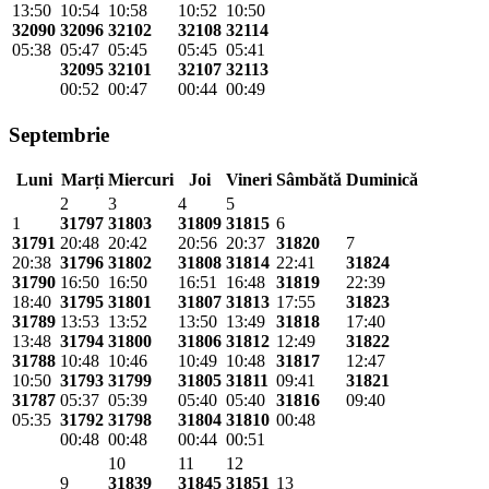
13:50
10:54
10:58
10:52
10:50
32090
32096
32102
32108
32114
05:38
05:47
05:45
05:45
05:41
32095
32101
32107
32113
00:52
00:47
00:44
00:49
Septembrie
Luni
Marți
Miercuri
Joi
Vineri
Sâmbătă
Duminică
2
3
4
5
1
31797
31803
31809
31815
6
31791
20:48
20:42
20:56
20:37
31820
7
20:38
31796
31802
31808
31814
22:41
31824
31790
16:50
16:50
16:51
16:48
31819
22:39
18:40
31795
31801
31807
31813
17:55
31823
31789
13:53
13:52
13:50
13:49
31818
17:40
13:48
31794
31800
31806
31812
12:49
31822
31788
10:48
10:46
10:49
10:48
31817
12:47
10:50
31793
31799
31805
31811
09:41
31821
31787
05:37
05:39
05:40
05:40
31816
09:40
05:35
31792
31798
31804
31810
00:48
00:48
00:48
00:44
00:51
10
11
12
9
31839
31845
31851
13