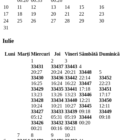
00:20
00:33
00:26
10
11
12
13
14
15
16
17
18
19
20
21
22
23
24
25
26
27
28
29
30
31
Iulie
Luni
Marți
Miercuri
Joi
Vineri
Sâmbătă
Duminică
1
2
3
33431
33437
33443
4
20:27
20:24
20:21
33448
5
33430
33436
33442
22:14
33452
16:25
16:24
16:22
33447
22:23
33429
33435
33441
17:18
33451
13:23
13:26
13:23
33446
17:17
33428
33434
33440
12:21
33450
10:24
10:21
10:27
33445
12:11
33427
33433
33439
09:18
33449
05:12
05:31
05:19
33444
09:18
33426
33432
33438
00:20
00:21
00:16
00:21
7
8
9
10