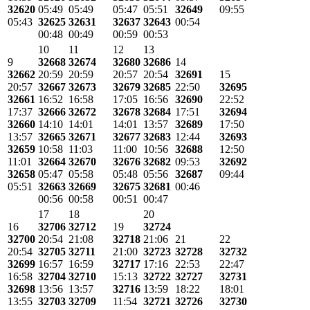
32620
05:49
05:49
05:47
05:51
32649
09:55
05:43
32625
32631
32637
32643
00:54
00:48
00:49
00:59
00:53
10
11
12
13
9
32668
32674
32680
32686
14
32662
20:59
20:59
20:57
20:54
32691
15
20:57
32667
32673
32679
32685
22:50
32695
32661
16:52
16:58
17:05
16:56
32690
22:52
17:37
32666
32672
32678
32684
17:51
32694
32660
14:10
14:01
14:01
13:57
32689
17:50
13:57
32665
32671
32677
32683
12:44
32693
32659
10:58
11:03
11:00
10:56
32688
12:50
11:01
32664
32670
32676
32682
09:53
32692
32658
05:47
05:58
05:48
05:56
32687
09:44
05:51
32663
32669
32675
32681
00:46
00:56
00:58
00:51
00:47
17
18
20
16
32706
32712
19
32724
32700
20:54
21:08
32718
21:06
21
22
20:54
32705
32711
21:00
32723
32728
32732
32699
16:57
16:59
32717
17:16
22:53
22:47
16:58
32704
32710
15:13
32722
32727
32731
32698
13:56
13:57
32716
13:59
18:22
18:01
13:55
32703
32709
11:54
32721
32726
32730