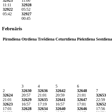
32923
11:00
11:11
32928
32922
05:52
05:42
32927
00:45
Februāris
Pirmdiena
Otrdiena
Trešdiena
Ceturtdiena
Piektdiena
Sestdiena
3
4
5
6
2
32630
32636
32642
32648
7
32624
20:57
21:01
20:59
21:01
32653
21:01
32629
32635
32641
32647
22:59
32623
16:57
17:19
16:57
17:01
32652
17:01
32628
32634
32640
32646
17:56