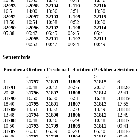
20:50
16:00
16:55
16:48
16:46
32093
32098
32104
32110
32116
16:51
14:00
13:56
13:51
13:50
32092
32097
32103
32109
32115
13:50
10:54
10:58
10:52
10:50
32090
32096
32102
32108
32114
05:38
05:47
05:45
05:45
05:41
32095
32101
32107
32113
00:52
00:47
00:44
00:49
Septembris
Pirmdiena
Otrdiena
Trešdiena
Ceturtdiena
Piektdiena
Sestdiena
2
3
4
5
1
31797
31803
31809
31815
6
31791
20:48
20:42
20:56
20:37
31820
20:38
31796
31802
31808
31814
22:41
31790
16:50
16:50
16:51
16:48
31819
18:40
31795
31801
31807
31813
17:55
31789
13:53
13:52
13:50
13:49
31818
13:48
31794
31800
31806
31812
12:49
31788
10:48
10:46
10:49
10:48
31817
10:50
31793
31799
31805
31811
09:41
31787
05:37
05:39
05:40
05:40
31816
05:35
31792
31798
31804
31810
00:48