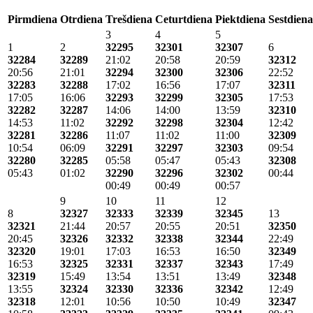
Pirmdiena
Otrdiena
Trešdiena
Ceturtdiena
Piektdiena
Sestdiena
3
4
5
1
2
32295
32301
32307
6
32284
32289
21:02
20:58
20:59
32312
20:56
21:01
32294
32300
32306
22:52
32283
32288
17:02
16:56
17:07
32311
17:05
16:06
32293
32299
32305
17:53
32282
32287
14:06
14:00
13:59
32310
14:53
11:02
32292
32298
32304
12:42
32281
32286
11:07
11:02
11:00
32309
10:54
06:09
32291
32297
32303
09:54
32280
32285
05:58
05:47
05:43
32308
05:43
01:02
32290
32296
32302
00:44
00:49
00:49
00:57
9
10
11
12
8
32327
32333
32339
32345
13
32321
21:44
20:57
20:55
20:51
32350
20:45
32326
32332
32338
32344
22:49
32320
19:01
17:03
16:53
16:50
32349
16:53
32325
32331
32337
32343
17:49
32319
15:49
13:54
13:51
13:49
32348
13:55
32324
32330
32336
32342
12:49
32318
12:01
10:56
10:50
10:49
32347