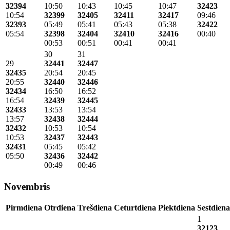
32394
10:50
10:43
10:45
10:47
32423
10:54
32399
32405
32411
32417
09:46
32393
05:49
05:41
05:43
05:38
32422
05:54
32398
32404
32410
32416
00:40
00:53
00:51
00:41
00:41
30
31
29
32441
32447
32435
20:54
20:45
20:55
32440
32446
32434
16:50
16:52
16:54
32439
32445
32433
13:53
13:54
13:57
32438
32444
32432
10:53
10:54
10:53
32437
32443
32431
05:45
05:42
05:50
32436
32442
00:49
00:46
Novembris
Pirmdiena
Otrdiena
Trešdiena
Ceturtdiena
Piektdiena
Sestdiena
1
32123