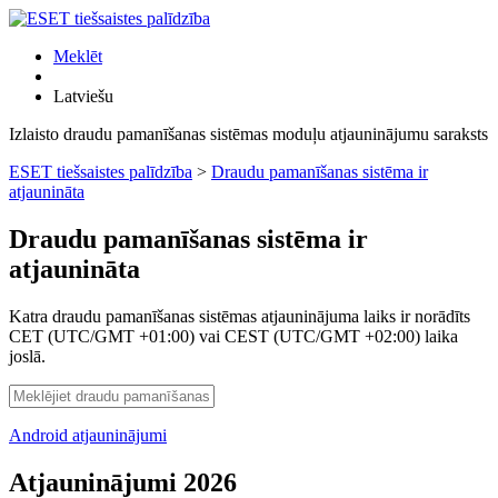
Meklēt
Latviešu
Izlaisto draudu pamanīšanas sistēmas moduļu atjauninājumu saraksts
ESET tiešsaistes palīdzība
>
Draudu pamanīšanas sistēma ir
atjaunināta
Draudu pamanīšanas sistēma ir
atjaunināta
Katra draudu pamanīšanas sistēmas atjauninājuma laiks ir norādīts
CET (UTC/GMT +01:00) vai CEST (UTC/GMT +02:00) laika
joslā.
Android atjauninājumi
Atjauninājumi 2026