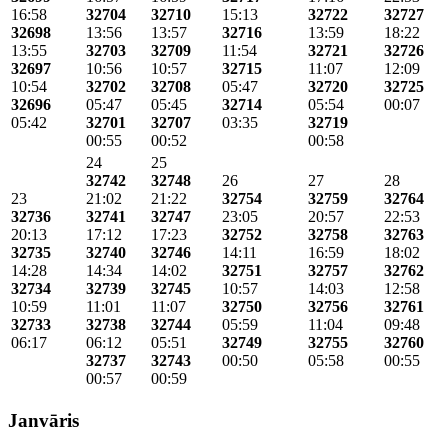
16:58
32704
32710
15:13
32722
32727
32698
13:56
13:57
32716
13:59
18:22
13:55
32703
32709
11:54
32721
32726
32697
10:56
10:57
32715
11:07
12:09
10:54
32702
32708
05:47
32720
32725
32696
05:47
05:45
32714
05:54
00:07
05:42
32701
32707
03:35
32719
00:55
00:52
00:58
24
25
32742
32748
26
27
28
23
21:02
21:22
32754
32759
32764
32736
32741
32747
23:05
20:57
22:53
20:13
17:12
17:23
32752
32758
32763
32735
32740
32746
14:11
16:59
18:02
14:28
14:34
14:02
32751
32757
32762
32734
32739
32745
10:57
14:03
12:58
10:59
11:01
11:07
32750
32756
32761
32733
32738
32744
05:59
11:04
09:48
06:17
06:12
05:51
32749
32755
32760
32737
32743
00:50
05:58
00:55
00:57
00:59
Janvāris