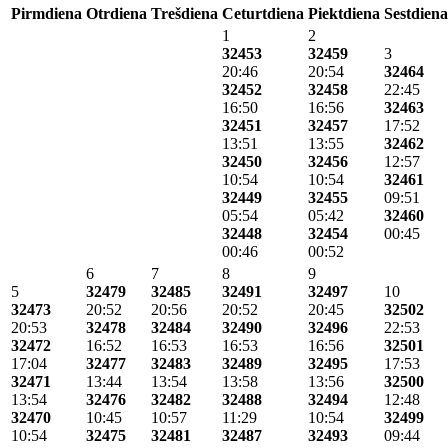
Pirmdiena
Otrdiena
Trešdiena
Ceturtdiena
Piektdiena
Sestdiena
1
2
32453
32459
3
20:46
20:54
32464
32452
32458
22:45
16:50
16:56
32463
32451
32457
17:52
13:51
13:55
32462
32450
32456
12:57
10:54
10:54
32461
32449
32455
09:51
05:54
05:42
32460
32448
32454
00:45
00:46
00:52
6
7
8
9
5
32479
32485
32491
32497
10
32473
20:52
20:56
20:52
20:45
32502
20:53
32478
32484
32490
32496
22:53
32472
16:52
16:53
16:53
16:56
32501
17:04
32477
32483
32489
32495
17:53
32471
13:44
13:54
13:58
13:56
32500
13:54
32476
32482
32488
32494
12:48
32470
10:45
10:57
11:29
10:54
32499
10:54
32475
32481
32487
32493
09:44