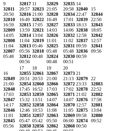
9
32817
11
32829
32835
14
32811
20:57
32823
21:05
20:58
32840
15
20:50
32816
21:00
32828
32834
22:47
32844
32810
16:49
32822
16:49
17:01
32839
22:50
16:59
32815
17:05
32827
32833
18:13
32843
32809
13:59
32821
14:03
14:06
32838
18:05
14:05
32814
13:04
32826
32832
12:58
32842
32808
11:04
32819
11:01
11:02
32837
12:57
11:04
32813
05:46
32825
32831
09:59
32841
32807
05:56
32818
05:48
05:48
32836
09:56
05:48
32812
00:48
32824
32830
00:59
00:56
00:48
00:51
17
18
19
20
16
32855
32861
32867
32873
21
32849
20:51
20:53
21:00
21:13
32879
22
21:00
32854
32860
32866
32872
23:33
32883
32848
17:45
16:52
17:03
17:02
32878
22:52
17:03
32853
32859
32865
32871
21:02
32882
32847
15:32
13:51
14:07
14:07
32876
17:58
14:17
32852
32858
32864
32870
12:57
32881
32846
12:46
10:53
11:08
11:05
32875
13:04
11:01
32851
32857
32863
32869
09:58
32880
32845
05:47
05:42
05:50
06:00
32874
09:52
05:56
32850
32856
32862
32868
00:50