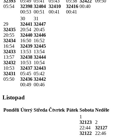
32393
05:49
05:41
05:43
05:38
32422
09:50
05:54
32398
32404
32410
32416
00:40
00:53
00:51
00:41
00:41
30
31
29
32441
32447
32435
20:54
20:45
20:55
32440
32446
32434
16:50
16:52
16:54
32439
32445
32433
13:53
13:54
13:57
32438
32444
32432
10:53
10:54
10:53
32437
32443
32431
05:45
05:42
05:50
32436
32442
00:49
00:46
Listopad
Pondělí
Úterý
Středa
Čtvrtek
Pátek
Sobota
Neděle
1
32123
2
22:44
32127
32122
22:46