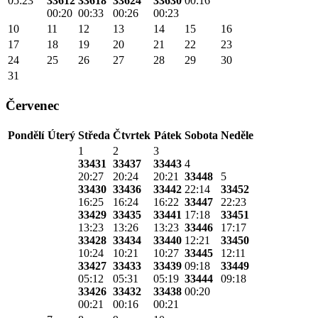
05:23
33612
33618
33624
33630
00:16
00:20
00:33
00:26
00:23
10
11
12
13
14
15
16
17
18
19
20
21
22
23
24
25
26
27
28
29
30
31
Červenec
Pondělí
Úterý
Středa
Čtvrtek
Pátek
Sobota
Neděle
1
2
3
33431
33437
33443
4
20:27
20:24
20:21
33448
5
33430
33436
33442
22:14
33452
16:25
16:24
16:22
33447
22:23
33429
33435
33441
17:18
33451
13:23
13:26
13:23
33446
17:17
33428
33434
33440
12:21
33450
10:24
10:21
10:27
33445
12:11
33427
33433
33439
09:18
33449
05:12
05:31
05:19
33444
09:18
33426
33432
33438
00:20
00:21
00:16
00:21