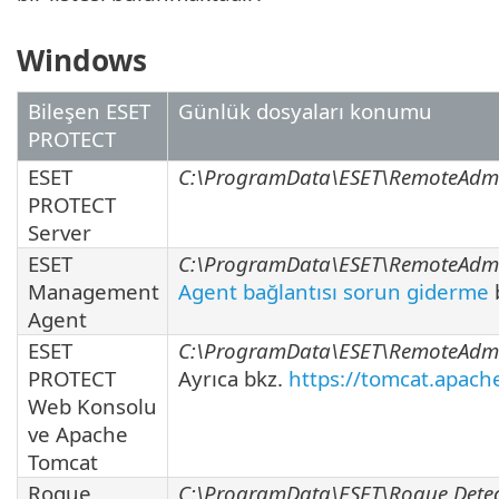
Windows
Bileşen ESET
Günlük dosyaları konumu
PROTECT
ESET
C:\ProgramData\ESET\RemoteAdmin
PROTECT
Server
ESET
C:\ProgramData\ESET\RemoteAdmin
Management
Agent bağlantısı sorun giderme
Agent
ESET
C:\ProgramData\ESET\RemoteAdmi
PROTECT
Ayrıca bkz.
https://tomcat.apach
Web Konsolu
ve Apache
Tomcat
Rogue
C:\ProgramData\ESET\Rogue Detec