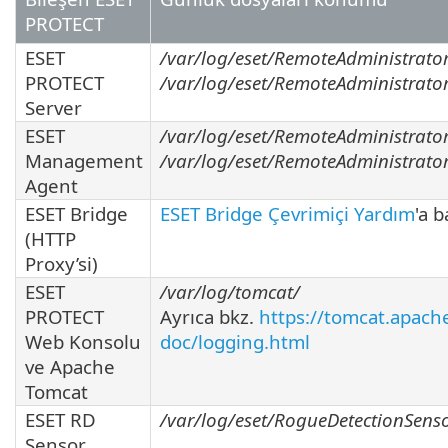
PROTECT
ESET
/var/log/eset/RemoteAdministrator
PROTECT
/var/log/eset/RemoteAdministrator/
Server
ESET
/var/log/eset/RemoteAdministrato
Management
/var/log/eset/RemoteAdministrator
Agent
ESET Bridge
ESET Bridge Çevrimiçi Yardım
'a b
(HTTP
Proxy’si)
ESET
/var/log/tomcat/
PROTECT
Ayrıca bkz.
https://tomcat.apach
Web Konsolu
doc/logging.html
ve Apache
Tomcat
ESET RD
/var/log/eset/RogueDetectionSens
Sensor