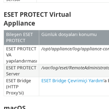
ESET PROTECT Virtual
Appliance
Bileşen ESET
Günlük dosyaları konumu
PROTECT
ESET PROTECT
/opt/appliance/log/appliance-con
VA
yapılandırması
ESET PROTECT
/var/log/eset/RemoteAdministrato
Server
ESET Bridge
ESET Bridge Çevrimiçi Yardım
'a
(HTTP
Proxy’si)
macOS