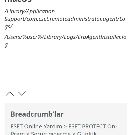
/Library/Application
Support/com.eset.remoteadministrator.agent/Lo
gs/
/Users/%user%/Library/Logs/EraAgentInstaller.lo
g
Breadcrumb'lar
ESET Online Yardım
>
ESET PROTECT On-
Prem
>
Sorun giderme
> Günlük