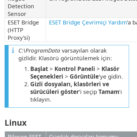
Detection
Sensor
ESET Bridge
ESET Bridge Çevrimiçi Yardım
'a b
(HTTP
Proxy’si)
C:\ProgramData
varsayılan olarak
gizlidir. Klasörü görüntülemek için:
1.
Başlat
>
Kontrol Paneli
>
Klasör
Seçenekleri
>
Görüntüle
'ye gidin.
2.
Gizli dosyaları, klasörleri ve
sürücüleri göster
'i seçip
Tamam
'ı
tıklayın.
Linux
Bileşen ESET
Günlük dosyaları konumu