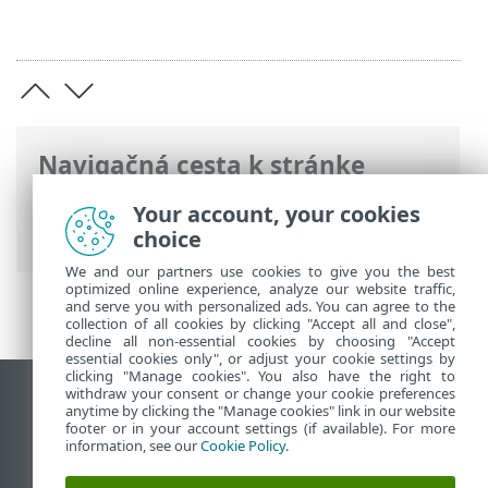
Navigačná cesta k stránke
ESET Online pomocník
>
ESET PROTECT
Your account, your cookies
On-Prem
>
Špecifikácie
choice
We and our partners use cookies to give you the best
optimized online experience, analyze our website traffic,
and serve you with personalized ads. You can agree to the
collection of all cookies by clicking "Accept all and close",
decline all non-essential cookies by choosing "Accept
essential cookies only", or adjust your cookie settings by
clicking "Manage cookies". You also have the right to
withdraw your consent or change your cookie preferences
Zobraziť stránku ako na počítači
anytime by clicking the "Manage cookies" link in our website
footer or in your account settings (if available). For more
End of Life
information, see our
Cookie Policy
.
Databáza znalostí ESET
ESET Fórum