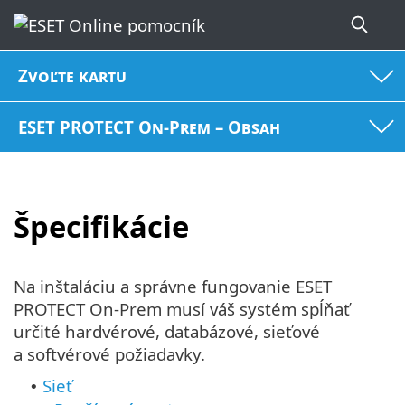
Zvoľte kartu
ESET PROTECT On-Prem – Obsah
Špecifikácie
Na inštaláciu a správne fungovanie ESET
PROTECT On-Prem musí váš systém spĺňať
určité hardvérové, databázové, sieťové
a softvérové požiadavky.
Sieť
•