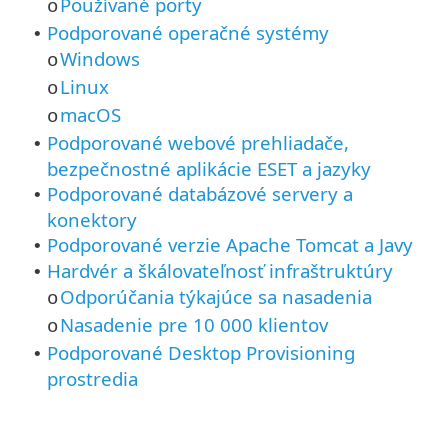
Používané porty
o
Podporované operačné systémy
•
Windows
o
Linux
o
macOS
o
Podporované webové prehliadače,
•
bezpečnostné aplikácie ESET a jazyky
Podporované databázové servery a
•
konektory
Podporované verzie Apache Tomcat a Javy
•
Hardvér a škálovateľnosť infraštruktúry
•
Odporúčania týkajúce sa nasadenia
o
Nasadenie pre 10 000 klientov
o
Podporované Desktop Provisioning
•
prostredia