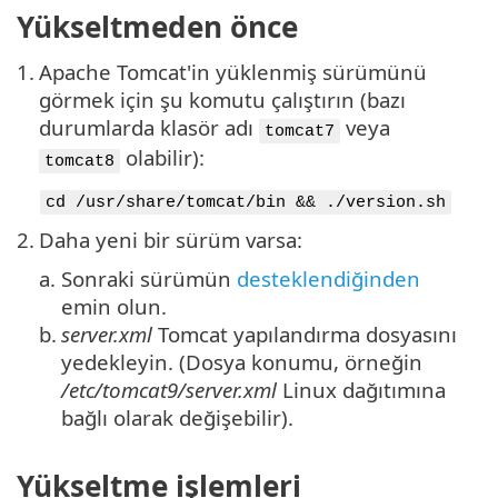
Yükseltmeden önce
1.
Apache Tomcat'in yüklenmiş sürümünü
görmek için şu komutu çalıştırın (bazı
durumlarda klasör adı
veya
tomcat7
olabilir):
tomcat8
cd /usr/share/tomcat/bin && ./version.sh
2.
Daha yeni bir sürüm varsa:
a.
Sonraki sürümün
desteklendiğinden
emin olun.
b.
server.xml
Tomcat yapılandırma dosyasını
yedekleyin. (Dosya konumu, örneğin
/etc/tomcat9/server.xml
Linux dağıtımına
bağlı olarak değişebilir).
Yükseltme işlemleri