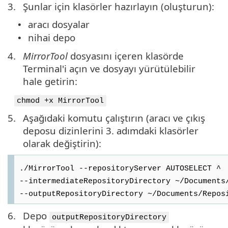
3.
Şunlar için klasörler hazırlayın (oluşturun):
aracı dosyalar
•
nihai depo
•
4.
MirrorTool
dosyasını içeren klasörde
Terminal'i açın ve dosyayı yürütülebilir
hale getirin:
chmod +x MirrorTool
5.
Aşağıdaki komutu çalıştırın (aracı ve çıkış
deposu dizinlerini 3. adımdaki klasörler
olarak değiştirin):
./MirrorTool --repositoryServer AUTOSELECT ^
--intermediateRepositoryDirectory ~/Documents
--outputRepositoryDirectory ~/Documents/Repos
6.
Depo
outputRepositoryDirectory