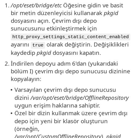
1.
/opt/eset/bridge/etc
Öğesine gidin ve basit
bir metin düzenleyicisi kullanarak
pkgid
dosyasını açın. Çevrim dışı depo
sunucusunu etkinleştirmek için
http_proxy_settings_static_content_enabled
ayarını
olarak değiştirin. Değişiklikleri
true
kaydedip
pkgid
dosyasını kapatın.
2.
İndirilen depoyu adım 6'dan (yukarıdaki
bölüm I) çevrim dışı depo sunucusu dizinine
kopyalayın:
Varsayılan çevrim dışı depo sunucusu
•
dizini
/var/opt/eset/bridge/OfflineRepository
uygun erişim haklarına sahiptir.
Özel bir dizin kullanmak üzere çevrim dışı
•
depo için yeni bir klasör oluşturun
(örneğin,
/var/opt/CustomOfflineRepository
).
pkgid