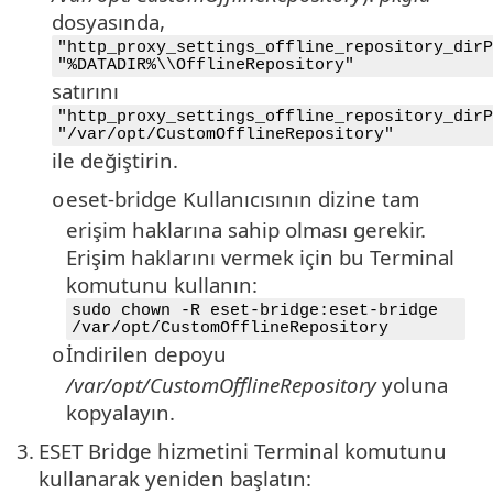
dosyasında,
"http_proxy_settings_offline_repository_dirP
"%DATADIR%\\OfflineRepository"
satırını
"http_proxy_settings_offline_repository_dirP
"/var/opt/CustomOfflineRepository"
ile değiştirin.
eset-bridge Kullanıcısının dizine tam
o
erişim haklarına sahip olması gerekir.
Erişim haklarını vermek için bu Terminal
komutunu kullanın:
sudo chown -R eset-bridge:eset-bridge
/var/opt/CustomOfflineRepository
İndirilen depoyu
o
/var/opt/CustomOfflineRepository
yoluna
kopyalayın.
3.
ESET Bridge hizmetini Terminal komutunu
kullanarak yeniden başlatın: