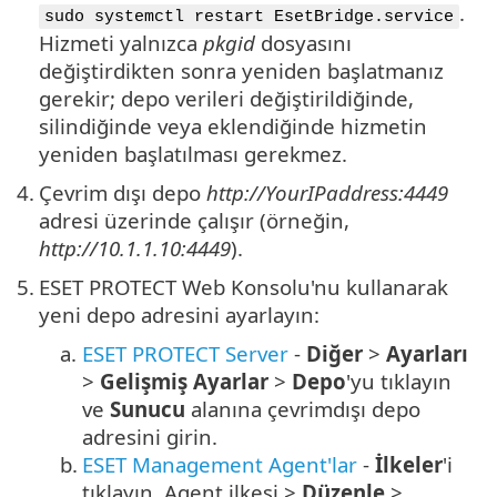
.
sudo systemctl restart EsetBridge.service
Hizmeti yalnızca
pkgid
dosyasını
değiştirdikten sonra yeniden başlatmanız
gerekir; depo verileri değiştirildiğinde,
silindiğinde veya eklendiğinde hizmetin
yeniden başlatılması gerekmez.
4.
Çevrim dışı depo
http://YourIPaddress:4449
adresi üzerinde çalışır (örneğin,
http://10.1.1.10:4449
).
5.
ESET PROTECT Web Konsolu'nu kullanarak
yeni depo adresini ayarlayın:
a.
ESET PROTECT Server
-
Diğer
>
Ayarları
>
Gelişmiş Ayarlar
>
Depo
'yu tıklayın
ve
Sunucu
alanına çevrimdışı depo
adresini girin.
b.
ESET Management Agent'lar
-
İlkeler
'i
tıklayın, Agent ilkesi >
Düzenle
>