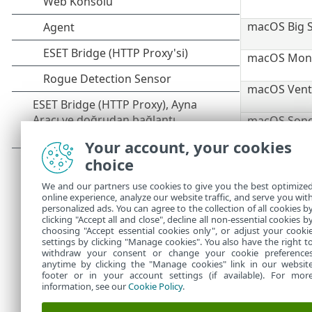
macOS Big S
macOS Monte
macOS Ventu
macOS Sono
Your account, your cookies
macOS Sequo
choice
macOS Tahoe
We and our partners use cookies to give you the best optimize
ESET Kullanı
online experience, analyze our website traffic, and serve you wit
Destek
/
Kulla
personalized ads. You can agree to the collection of all cookies b
İle uyumlu e
clicking "Accept all and close", decline all non-essential cookies b
choosing "Accept essential cookies only", or adjust your cooki
settings by clicking "Manage cookies". You also have the right t
withdraw your consent or change your cookie preference
anytime by clicking the "Manage cookies" link in our websit
footer or in your account settings (if available). For mor
information, see our
Cookie Policy
.