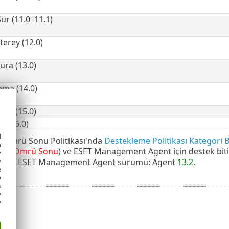
ur (11.0–11.1)
rey (12.0)
ra (13.0)
ma (14.0)
ia (15.0)
 (26.0)
d
m Ömrü Sonu Politikası'nda
Destekleme Politikası Kategori 
h
nım Ömrü Sonu
) ve ESET Management Agent için destek biti
y
n son ESET Management Agent sürümü: Agent
13.2
.
y
e
o
s
e
e