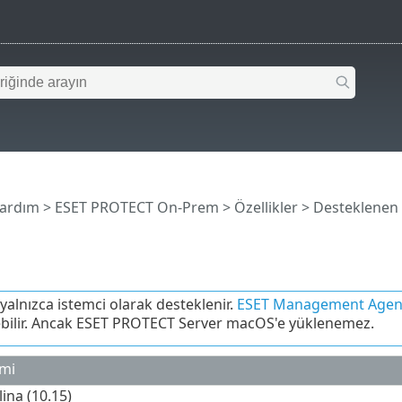
Yardım
>
ESET PROTECT On-Prem
>
Özellikler
>
Desteklenen İ
alnızca istemci olarak desteklenir.
ESET Management Agen
bilir. Ancak ESET PROTECT Server macOS'e yüklenemez.
emi
ina (10.15)