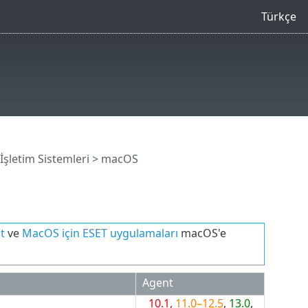
Türkçe
şletim Sistemleri
> macOS
t
ve
MacOS için ESET uygulamaları
macOS'e
Agent
10.1
,
11.0–12.5
,
13.0
,