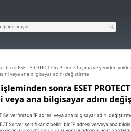
Yardım
>
ESET PROTECT On-Prem
>
Taşıma ve yeniden yükl
esini veya ana bilgisayar adını değiştirme
 işleminden sonra ESET PROTECT 
i veya ana bilgisayar adını deği
Server'ınızda IP adresi veya ana bilgisayar adını değiştirme
T Server sertifikanız belirli bir IP adresi ve/veya ana bilgis
e geçiş yapmakta olduğunuz yeni IP adresini veya ana bilgis