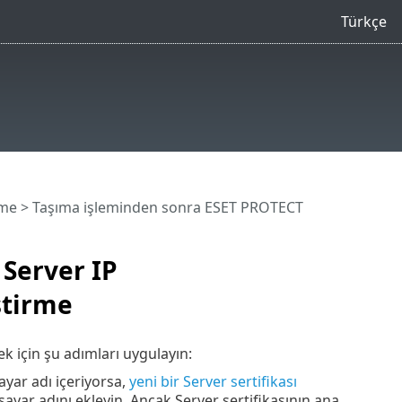
Türkçe
eme
> Taşıma işleminden sonra ESET PROTECT
Server IP
ştirme
k için şu adımları uygulayın:
ayar adı içeriyorsa,
yeni bir Server sertifikası
ayar adını ekleyin. Ancak Server sertifikasının ana