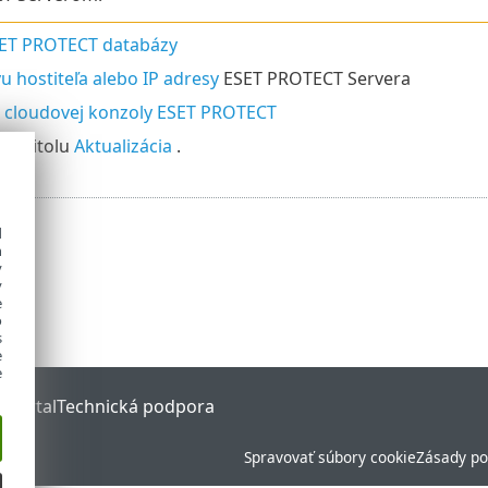
SET PROTECT databázy
 hostiteľa alebo IP adresy
ESET PROTECT Servera
 cloudovej konzoly ESET PROTECT
ž kapitolu
Aktualizácia
.
d
h
y
y
e
o
s
e
e
 Portal
Technická podpora
Spravovať súbory cookie
Zásady po