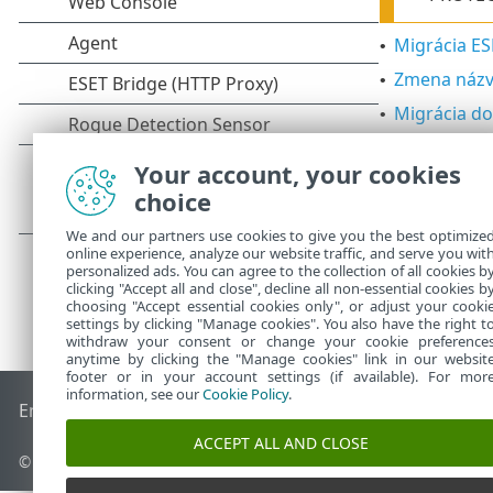
Migrácia E
•
Zmena názvu
•
Migrácia do
•
Pozrite si tie
Your account, your cookies
choice
We and our partners use cookies to give you the best optimize
online experience, analyze our website traffic, and serve you wit
personalized ads. You can agree to the collection of all cookies b
clicking "Accept all and close", decline all non-essential cookies b
choosing "Accept essential cookies only", or adjust your cooki
settings by clicking "Manage cookies". You also have the right t
withdraw your consent or change your cookie preference
anytime by clicking the "Manage cookies" link in our websit
footer or in your account settings (if available). For mor
information, see our
Cookie Policy
.
End of Life
Databáza znalostí ESET
ESET Fórum
ESET Status
ACCEPT ALL AND CLOSE
© 1992 - 2026 ESET, spol. s r. o. Všetky práva vyhradené.