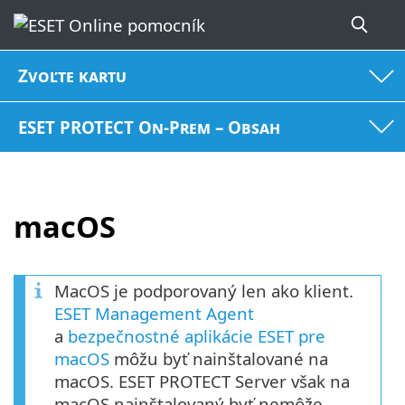
Zvoľte kartu
ESET PROTECT On-Prem – Obsah
macOS
MacOS je podporovaný len ako klient.
ESET Management Agent
a
bezpečnostné aplikácie ESET pre
macOS
môžu byť nainštalované na
macOS. ESET PROTECT Server však na
macOS nainštalovaný byť nemôže.