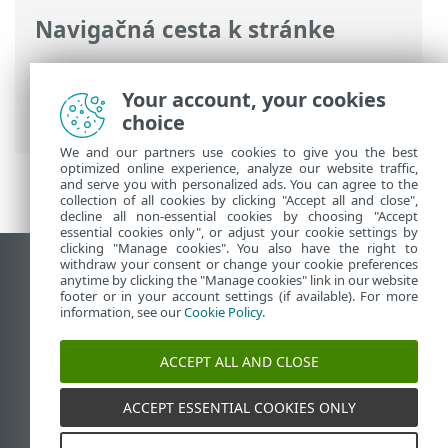
Navigačná cesta k stránke
ESET Online pomocník
>
ESET PROTECT
On-Prem
>
Špecifikácie
>
Podporované
Your account, your cookies
operačné systémy
> macOS
choice
We and our partners use cookies to give you the best
optimized online experience, analyze our website traffic,
and serve you with personalized ads. You can agree to the
collection of all cookies by clicking "Accept all and close",
decline all non-essential cookies by choosing "Accept
essential cookies only", or adjust your cookie settings by
clicking "Manage cookies". You also have the right to
withdraw your consent or change your cookie preferences
Zobraziť stránku ako na počítači
anytime by clicking the "Manage cookies" link in our website
footer or in your account settings (if available). For more
End of Life
information, see our
Cookie Policy
.
Databáza znalostí ESET
ESET Fórum
ACCEPT ALL AND CLOSE
ESET Status Portal
Technická podpora
ACCEPT ESSENTIAL COOKIES ONLY