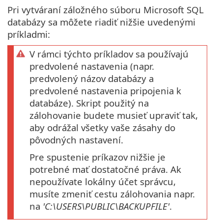
Pri vytváraní záložného súboru Microsoft SQL
databázy sa môžete riadiť nižšie uvedenými
príkladmi:
V rámci týchto príkladov sa používajú
predvolené nastavenia (napr.
predvolený názov databázy a
predvolené nastavenia pripojenia k
databáze). Skript použitý na
zálohovanie budete musieť upraviť tak,
aby odrážal všetky vaše zásahy do
pôvodných nastavení.
Pre spustenie príkazov nižšie je
potrebné mať dostatočné práva. Ak
nepoužívate lokálny účet správcu,
musíte zmeniť cestu zálohovania napr.
na
'C:\USERS\PUBLIC\BACKUPFILE'
.