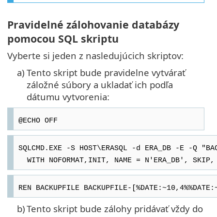
Pravidelné zálohovanie databázy
pomocou SQL skriptu
Vyberte si jeden z nasledujúcich skriptov:
a)
Tento skript bude pravidelne vytvárať
záložné súbory a ukladať ich podľa
dátumu vytvorenia:
@ECHO OFF
SQLCMD.EXE -S HOST\ERASQL -d ERA_DB -E -Q "BA
WITH NOFORMAT,INIT, NAME = N'ERA_DB', SKIP, 
REN BACKUPFILE BACKUPFILE-[%DATE:~10,4%%DATE:
b)
Tento skript bude zálohy pridávať vždy do