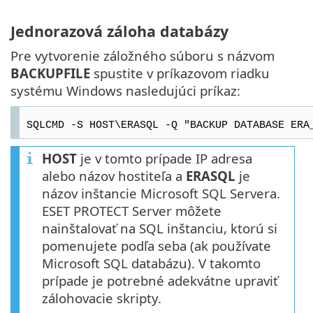
Jednorazová záloha databázy
Pre vytvorenie záložného súboru s názvom
BACKUPFILE
spustite v príkazovom riadku
systému Windows nasledujúci príkaz:
SQLCMD -S HOST\ERASQL -Q "BACKUP DATABASE ERA
HOST
je v tomto prípade IP adresa
alebo názov hostiteľa a
ERASQL
je
názov inštancie Microsoft SQL Servera.
ESET PROTECT Server môžete
nainštalovať na SQL inštanciu, ktorú si
pomenujete podľa seba (ak používate
Microsoft SQL databázu). V takomto
prípade je potrebné adekvátne upraviť
zálohovacie skripty.