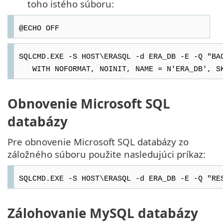
toho istého súboru:
@ECHO OFF
SQLCMD.EXE -S HOST\ERASQL -d ERA_DB -E -Q "BA
WITH NOFORMAT, NOINIT, NAME = N'ERA_DB', SKI
Obnovenie Microsoft SQL
databázy
Pre obnovenie Microsoft SQL databázy zo
záložného súboru použite nasledujúci príkaz:
SQLCMD.EXE -S HOST\ERASQL -d ERA_DB -E -Q "RE
Zálohovanie MySQL databázy