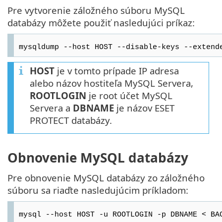
Pre vytvorenie záložného súboru MySQL
databázy môžete použiť nasledujúci príkaz:
mysqldump --host HOST --disable-keys --extend
HOST
je v tomto prípade IP adresa
alebo názov hostiteľa MySQL Servera,
ROOTLOGIN
je root účet MySQL
Servera a
DBNAME
je názov ESET
PROTECT databázy.
Obnovenie MySQL databázy
Pre obnovenie MySQL databázy zo záložného
súboru sa riaďte nasledujúcim príkladom:
mysql --host HOST -u ROOTLOGIN -p DBNAME < BA