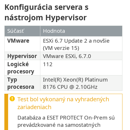
Konfigurácia servera s
nástrojom Hypervisor
Súčasť
Hodnota
VMware
ESXi 6.7 Update 2 a novšie
(VM verzie 15)
Hypervisor
VMware ESXi, 6.7.0
Logické
112
procesory
Typ
Intel(R) Xeon(R) Platinum
procesora
8176 CPU @ 2.10GHz
Test bol vykonaný na vyhradených
zariadeniach
Databáza a ESET PROTECT On-Prem sú
prevádzkované na samostatných