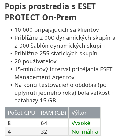
Popis prostredia s ESET
PROTECT On-Prem
10 000 pripájajúcich sa klientov
•
Približne 2 000 dynamických skupín a
•
2 000 šablón dynamických skupín
Približne 255 statických skupín
•
20 používateľov
•
15-minútový interval pripájania ESET
•
Management Agentov
Na konci testovacieho obdobia (po
•
uplynutí jedného roka) bola veľkosť
databázy 15 GB.
Počet CPU
RAM (GB)
Výkon
8
64
Vysoké
4
32
Normálna