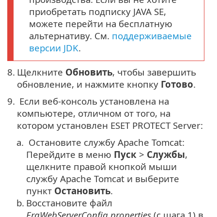
приобретать подписку JAVA SE,
можете перейти на бесплатную
альтернативу. См.
поддерживаемые
версии JDK
.
8.
Щелкните
Обновить
, чтобы завершить
обновление, и нажмите кнопку
Готово
.
9.
Если веб-консоль установлена на
компьютере, отличном от того, на
котором установлен ESET PROTECT Server:
a.
Остановите службу Apache Tomcat:
Перейдите в меню
Пуск
>
Службы
,
щелкните правой кнопкой мыши
службу Apache Tomcat и выберите
пункт
Остановить
.
b.
Восстановите файл
EraWebServerConfig.properties
(с шага 1) в