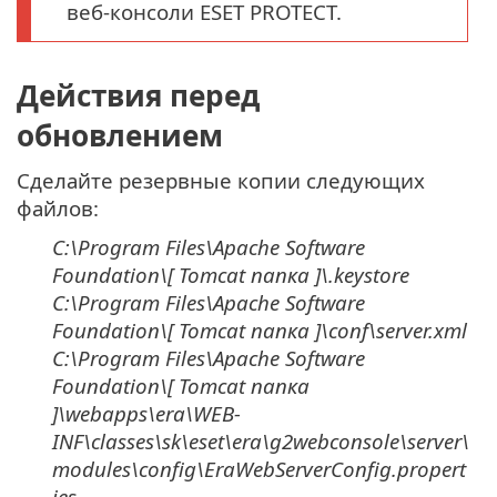
веб-консоли ESET PROTECT.
Действия перед
обновлением
Сделайте резервные копии следующих
файлов:
C:\Program Files\Apache Software
Foundation\[ Tomcat
папка
]\
.keystore
C:\Program Files\Apache Software
Foundation\[ Tomcat
папка
]\
conf\server.xml
C:\Program Files\Apache Software
Foundation\[ Tomcat
папка
]\
webapps\era\WEB-
INF\classes\sk\eset\era\g2webconsole\server\
modules\config\EraWebServerConfig.propert
ies