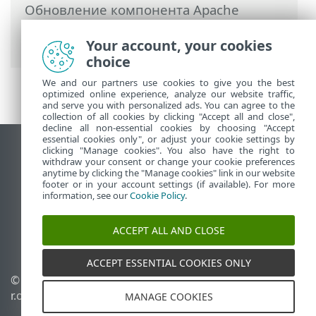
Обновление компонента Apache
Tomcat с помощью комплексного
установщика (Windows)
Your account, your cookies
choice
We and our partners use cookies to give you the best
optimized online experience, analyze our website traffic,
and serve you with personalized ads. You can agree to the
collection of all cookies by clicking "Accept all and close",
decline all non-essential cookies by choosing "Accept
essential cookies only", or adjust your cookie settings by
clicking "Manage cookies". You also have the right to
Использовать сайт для ПК
withdraw your consent or change your cookie preferences
End of Life
anytime by clicking the "Manage cookies" link in our website
footer or in your account settings (if available). For more
База знаний ESET
information, see our
Cookie Policy
.
Форум ESET
ESET Status Portal
ACCEPT ALL AND CLOSE
Региональная поддержка
ACCEPT ESSENTIAL COOKIES ONLY
© 1992 - 2026 ESET, spol. s
Управлять файлами
r.o. - Все права защищены.
cookie
MANAGE COOKIES
Политика в отношении