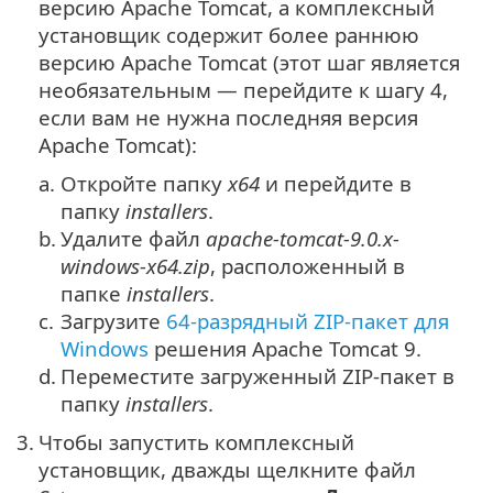
версию Apache Tomcat, а комплексный
установщик содержит более раннюю
версию Apache Tomcat (этот шаг является
необязательным — перейдите к шагу 4,
если вам не нужна последняя версия
Apache Tomcat):
a.
Откройте папку
x64
и перейдите в
папку
installers
.
b.
Удалите файл
apache-tomcat-9.0.x-
windows-x64.zip
, расположенный в
папке
installers
.
c.
Загрузите
64-разрядный ZIP-пакет для
Windows
решения
Apache Tomcat 9
.
d.
Переместите загруженный ZIP-пакет в
папку
installers
.
3.
Чтобы запустить комплексный
установщик, дважды щелкните файл