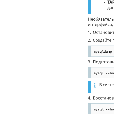
TA
•
да
Необязатель
интерфейса,
1.
Остановит
2.
Создайте 
mysqldump 
3.
Подготовь
mysql --ho
В систе
4.
Восстанов
mysql --ho