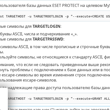
пользователя базы данных ESET PROTECT на целевом MyS
st TARGETHOST -u TARGETROOTLOGIN -p "--execute=CREATE US
мые символы для
TARGETLOGIN
:
уквы ASCII, числа и подчеркивание «_».
мые символы для
TARGETPASSWD
:
 символы ASCII, в том числе прописные и строчные букв
ы.
льзуйте символы, не относящиеся к стандарту ASCII, фиг
имание, что если не следовать приведенным выше реко
кнуть проблемы с подключением к базе данных или в п
 escape-символы во время изменения строк подключения
ользования escape-символов.
ьте надлежащие права доступа пользователю базы данн
st TARGETHOST -u TARGETROOTLOGIN -p "--execute=GRANT ALL
мах Linux вместо кавычек (") используйте знак апострофа 