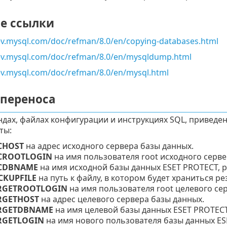
е ссылки
ev.mysql.com/doc/refman/8.0/en/copying-databases.html
dev.mysql.com/doc/refman/8.0/en/mysqldump.html
ev.mysql.com/doc/refman/8.0/en/mysql.html
 переноса
ндах, файлах конфигурации и инструкциях SQL, приведе
ты:
CHOST
на адрес исходного сервера базы данных.
CROOTLOGIN
на имя пользователя root исходного серве
CDBNAME
на имя исходной базы данных ESET PROTECT, 
CKUPFILE
на путь к файлу, в котором будет храниться ре
RGETROOTLOGIN
на имя пользователя root целевого сер
RGETHOST
на адрес целевого сервера базы данных.
RGETDBNAME
на имя целевой базы данных
ESET PROTEC
RGETLOGIN
на имя нового пользователя базы данных
ES