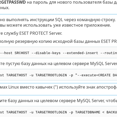
RGETPASSWD
на пароль для нового пользователя базы д
нных.
но выполнять инструкции SQL через командную строку. 
 вы можете использовать уже известное приложение.
е службу ESET PROTECT Server.
полную резервную копию исходной базы данных ESET PR
--host SRCHOST --disable-keys --extended-insert --routin
те пустую базу данных на целевом сервере MySQL Server
st TARGETHOST -u TARGETROOTLOGIN -p "--execute=CREATE DA
мах Linux вместо кавычек (") используйте знак апострофа 
ите базу данных на целевом сервере MySQL Server, чтоб
st TARGETHOST -u TARGETROOTLOGIN -p TARGETDBNAME < BACKU