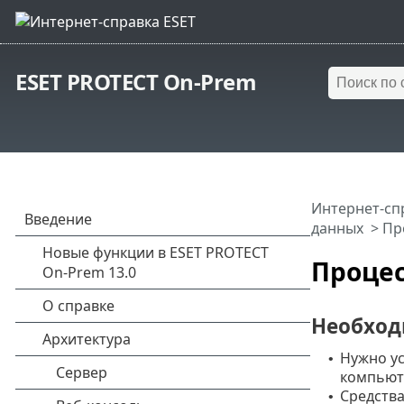
ESET PROTECT On-Prem
Интернет-сп
данных
> Пр
Процес
Необход
Нужно ус
•
компьют
Средства
•