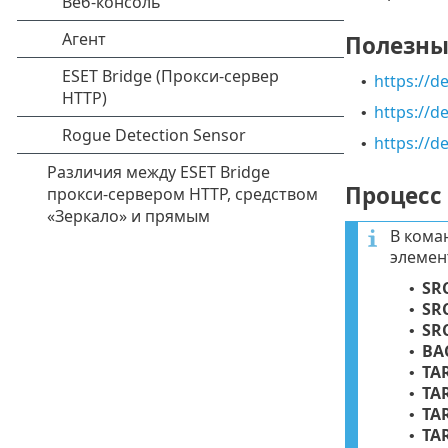
Полезны
https://d
•
https://
•
https://d
•
Процесс
В кома
элемен
SR
•
SR
•
SR
•
BA
•
TA
•
TA
•
TA
•
TA
•