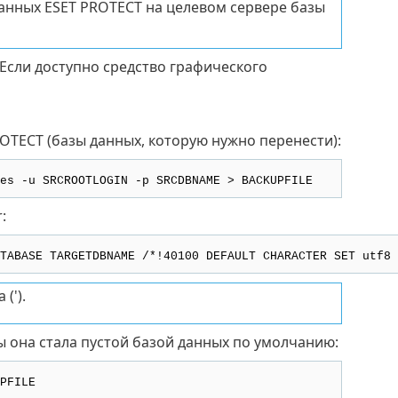
анных ESET PROTECT на целевом сервере базы
Если доступно средство графического
OTECT (базы данных, которую нужно перенести):
es -u SRCROOTLOGIN -p SRCDBNAME > BACKUPFILE
:
TABASE TARGETDBNAME /*!40100 DEFAULT CHARACTER SET utf8 
(').
ы она стала пустой базой данных по умолчанию:
PFILE