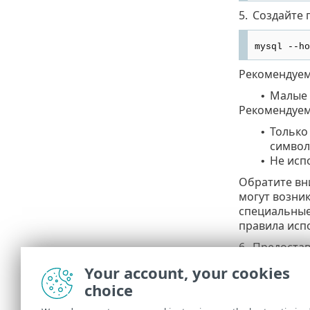
5.
Создайте 
mysql --ho
Рекомендуе
Малые б
•
Рекомендуе
Только
•
символ
Не испо
•
Обратите вн
могут возни
специальные
правила исп
6.
Предостав
Your account, your cookies
mysql --ho
choice
В систе