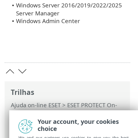
Windows Server 2016/2019/2022/2025
•
Server Manager
Windows Admin Center
•
Trilhas
Ajuda on-line ESET
>
ESET PROTECT On-
Prem
>
Especificações
> Ambientes de
provisionamento de área de trabalho
Your account, your cookies
compatíveis
choice
We and our partners use cookies to give you the best