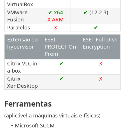
VirtualBox
VMware
✔ x64
✔
(12.2.3)
Fusion
X
ARM
Paralelos
X
✔
Extensão do
ESET
ESET Full Disk
hypervisor
PROTECT On-
Encryption
Prem
Citrix VDI-in-
✔
X
a-box
Citrix
✔
X
XenDesktop
Ferramentas
(aplicável a máquinas virtuais e físicas)
Microsoft SCCM
•