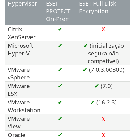
Hypervisor
ESET
ESET Full Disk
PROTECT
Encryption
On-Prem
Citrix
✔
X
XenServer
Microsoft
✔
✔
(inicialização
Hyper-V
segura não
compatível)
VMware
✔
✔
(7.0.3.00300)
vSphere
VMware
✔
✔
(7.0)
ESXi
VMware
✔
✔
(16.2.3)
Workstation
VMware
✔
X
View
Oracle
✔
X