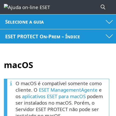
Selecione a guia
ESET PROTECT On-Prem – Índice
macOS
O macOS é compatível somente como
cliente. O
ESET ManagementAgente
e
os
aplicativos ESET para macOS
podem
ser instalados no macOS. Porém, o
Servidor ESET PROTECT não pode ser
instalado no macOS.