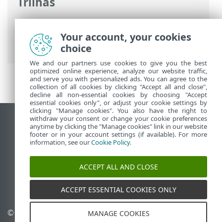
Trilhas
Ajuda on-line ESET
>
ESET PROTECT On-
Prem
>
Especificações
>
Sistemas
Your account, your cookies
operacionais compatíveis
> macOS
choice
We and our partners use cookies to give you the best
optimized online experience, analyze our website traffic,
and serve you with personalized ads. You can agree to the
collection of all cookies by clicking "Accept all and close",
decline all non-essential cookies by choosing "Accept
essential cookies only", or adjust your cookie settings by
clicking "Manage cookies". You also have the right to
withdraw your consent or change your cookie preferences
Ver site para desktop
anytime by clicking the "Manage cookies" link in our website
footer or in your account settings (if available). For more
End of Life
information, see our
Cookie Policy
.
Base de conhecimento ESET
Fórum ESET
ACCEPT ALL AND CLOSE
ESET Status Portal
Suporte regional
ACCEPT ESSENTIAL COOKIES ONLY
© 1992 - 2026 ESET, spol. s
Gerenciar cookies
MANAGE COOKIES