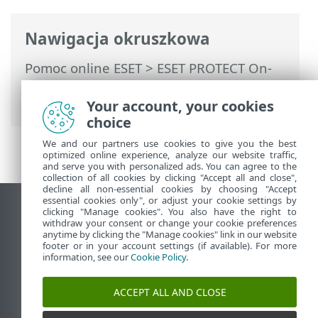
Nawigacja okruszkowa
Pomoc online ESET
>
ESET PROTECT On-
Prem
>
Specyfikacje
>
Obsługiwane
systemy operacyjne
> macOS
Your account, your cookies
choice
We and our partners use cookies to give you the best
optimized online experience, analyze our website traffic,
and serve you with personalized ads. You can agree to the
collection of all cookies by clicking "Accept all and close",
decline all non-essential cookies by choosing "Accept
essential cookies only", or adjust your cookie settings by
Wyświetl witrynę internetową dla
clicking "Manage cookies". You also have the right to
withdraw your consent or change your cookie preferences
komputerów
anytime by clicking the "Manage cookies" link in our website
footer or in your account settings (if available). For more
End of Life
information, see our
Cookie Policy
.
Baza wiedzy ESET
Forum ESET
ACCEPT ALL AND CLOSE
ESET Status Portal