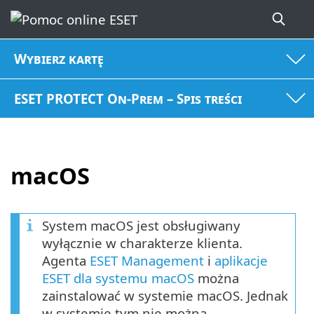
Wybierz kartę
ESET PROTECT On-Prem – Spis treści
macOS
System macOS jest obsługiwany
wyłącznie w charakterze klienta.
Agenta
ESET Management
i
aplikacje
ESET dla systemu macOS
można
zainstalować w systemie macOS. Jednak
w systemie tym nie można