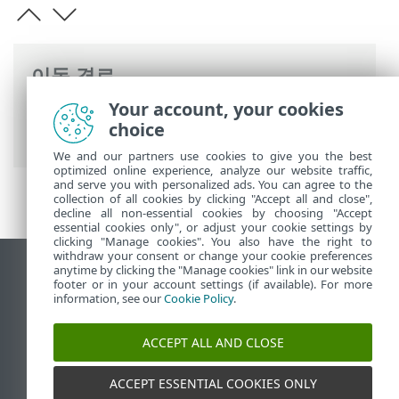
이동 경로
Your account, your cookies
ESET 온라인 도움말
>
ESET PROTECT On-
choice
Prem
>
사양
We and our partners use cookies to give you the best
optimized online experience, analyze our website traffic,
and serve you with personalized ads. You can agree to the
collection of all cookies by clicking "Accept all and close",
decline all non-essential cookies by choosing "Accept
essential cookies only", or adjust your cookie settings by
clicking "Manage cookies". You also have the right to
withdraw your consent or change your cookie preferences
anytime by clicking the "Manage cookies" link in our website
데스크톱 사이트 보기
footer or in your account settings (if available). For more
End of Life
information, see our
Cookie Policy
.
ESET 지식 베이스
ACCEPT ALL AND CLOSE
ESET 포럼
ESET Status Portal
ACCEPT ESSENTIAL COOKIES ONLY
국가별 지원