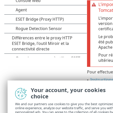
L'impor
Tomcat 
L'impor
version
certifica
Le prob
été pub
Apache
Pour ré
ultérieu
Pour effectue
Instruction
•
mise à nive
Your account, your cookies
d'installati
choice
Instruction
•
effectué ma
We and our partners use cookies to give you the best optimize
online experience, analyze our website traffic, and serve you wit
d'installat
personalized ads. You can agree to the collection of all cookies b