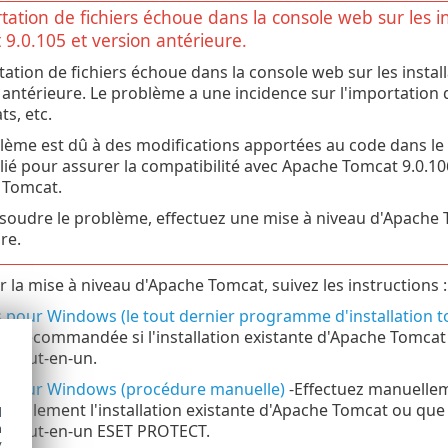
tation de fichiers échoue dans la console web sur les i
9.0.105 et version antérieure.
tation de fichiers échoue dans la console web sur les insta
 antérieure. Le problème a une incidence sur l'importation d'
ts, etc.
lème est dû à des modifications apportées au code dans le
lié pour assurer la compatibilité avec Apache Tomcat 9.0.106,
 Tomcat.
soudre le problème, effectuez une mise à niveau d'Apache T
re.
r la mise à niveau d'Apache Tomcat, suivez les instructions :
s pour Windows (le tout dernier programme d'installation 
au recommandée si l'installation existante d'Apache Tomcat
on tout-en-un.
s pour Windows (procédure manuelle)
-Effectuez manuellem
nuellement l'installation existante d'Apache Tomcat ou qu
d
h
ion tout-en-un ESET PROTECT.
y