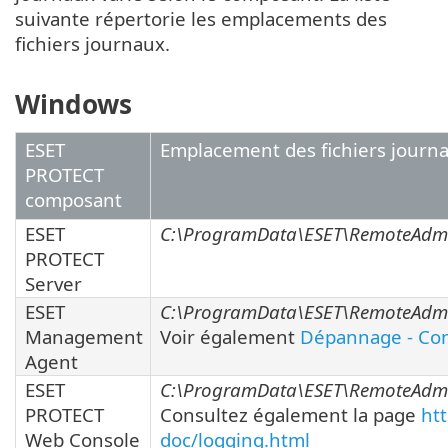
suivante répertorie les emplacements des
fichiers journaux.
Windows
ESET
Emplacement des fichiers journ
PROTECT
composant
ESET
C:\ProgramData\ESET\RemoteAdmin
PROTECT
Server
ESET
C:\ProgramData\ESET\RemoteAdmin
Management
Voir également
Dépannage - Con
Agent
ESET
C:\ProgramData\ESET\RemoteAdmi
PROTECT
Consultez également la page
ht
Web Console
doc/logging.html