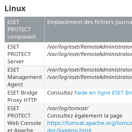
Linux
ESET
Emplacement des fichiers journ
PROTECT
composant
ESET
/var/log/eset/RemoteAdministrator
PROTECT
/var/log/eset/RemoteAdministrator/
Server
ESET
/var/log/eset/RemoteAdministrato
Management
/var/log/eset/RemoteAdministrator
Agent
ESET Bridge
Consultez l'
aide en ligne ESET Br
Proxy HTTP
ESET
/var/log/tomcat/
PROTECT
Consultez également la page
Web Console
https://tomcat.apache.org/tomca
et Apache
doc/logging.html