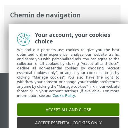
Chemin de navigation
Aide en ligne ESET
>
ESET PROTECT On-
Prem
>
Introduction
>
Architecture
>
Your account, your cookies
Agent
choice
We and our partners use cookies to give you the best
optimized online experience, analyze our website traffic,
and serve you with personalized ads. You can agree to the
collection of all cookies by clicking "Accept all and close",
decline all non-essential cookies by choosing "Accept
essential cookies only", or adjust your cookie settings by
clicking "Manage cookies". You also have the right to
withdraw your consent or change your cookie preferences
Afficher le site des postes de travail
anytime by clicking the "Manage cookies" link in our website
footer or in your account settings (if available). For more
End of Life
information, see our
Cookie Policy
.
Base de connaissances ESET
Forum ESET
ACCEPT ALL AND CLOSE
ESET Status Portal
Support régional
ACCEPT ESSENTIAL COOKIES ONLY