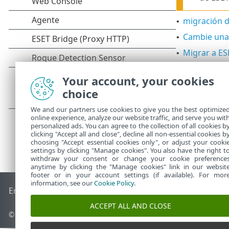
migración d
•
Cambie una 
•
Migrar a ES
•
Consulte
proc
Your account, your cookies
choice
We and our partners use cookies to give you the best optimize
online experience, analyze our website traffic, and serve you wit
personalized ads. You can agree to the collection of all cookies b
clicking "Accept all and close", decline all non-essential cookies b
choosing "Accept essential cookies only", or adjust your cooki
settings by clicking "Manage cookies". You also have the right t
withdraw your consent or change your cookie preference
anytime by clicking the "Manage cookies" link in our websit
footer or in your account settings (if available). For mor
information, see our
Cookie Policy
.
End of Life
Base de conocimiento de ESET
Foro de ESET
ES
ACCEPT ALL AND CLOSE
© 1992 - 2026 ESET, spol. s r.o. Todos los derechos reservados.