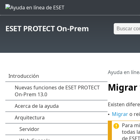
ESET PROTECT On-Prem
Ayuda en líne
Migrar 
Existen difer
Migrar
o re
•
Para mi
todas l
de ESET