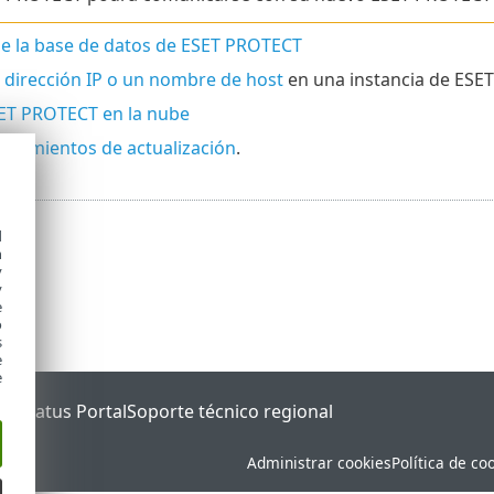
e la base de datos de ESET PROTECT
dirección IP o un nombre de host
en una instancia de ESET
ET PROTECT en la nube
edimientos de actualización
.
d
h
y
y
e
o
s
e
e
ET Status Portal
Soporte técnico regional
Administrar cookies
Política de co