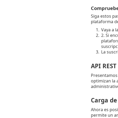
Compruebe 
Siga estos p
plataforma de
1.
Vaya a l
2.
2. Si en
platafor
suscripc
3.
La suscr
API REST 
Presentamos e
optimizan la 
administrativ
Carga de
Ahora es posi
permite un an