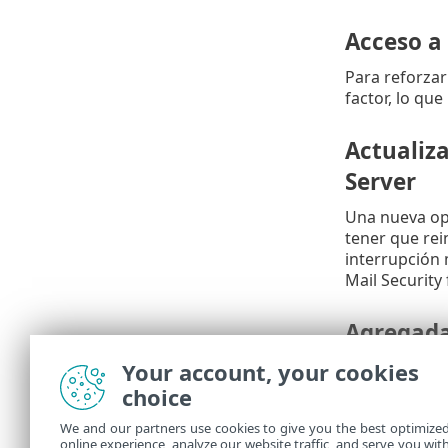
Acceso a
Para reforzar
factor, lo qu
Actualiza
Server
Una nueva opc
tener que rei
interrupción 
Mail Security
Agregada
Your account, your cookies
La instalació
que garantiza
choice
We and our partners use cookies to give you the best optimize
Otras mej
online experience, analyze our website traffic, and serve you wit