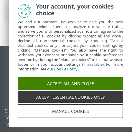
On-Prem
>
Introducción
>
Arquitectura
>
Your account, your cookies
Agente
choice
We and our partners use cookies to give you the best
optimized online experience, analyze our website traffic,
and serve you with personalized ads. You can agree to the
collection of all cookies by clicking "Accept all and close",
decline all non-essential cookies by choosing "Accept
essential cookies only", or adjust your cookie settings by
clicking "Manage cookies". You also have the right to
withdraw your consent or change your cookie preferences
Ver sitio para ordenador
anytime by clicking the "Manage cookies" link in our website
footer or in your account settings (if available). For more
End of Life
information, see our
Cookie Policy
.
Base de conocimiento de ESET
Foro de ESET
ACCEPT ALL AND CLOSE
ESET Status Portal
Soporte técnico regional
ACCEPT ESSENTIAL COOKIES ONLY
© 1992 - 2026 ESET, spol. s
Administrar cookies
MANAGE COOKIES
r.o. Todos los derechos
Política de cookies
reservados.