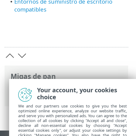
Entornos de suministro de escritorio
•
compatibles
Migas de pan
Ayuda en línea de ESET
>
ESET PROTECT
Your account, your cookies
On-Prem
>
Características técnicas
choice
We and our partners use cookies to give you the best
optimized online experience, analyze our website traffic,
and serve you with personalized ads. You can agree to the
collection of all cookies by clicking "Accept all and close",
decline all non-essential cookies by choosing "Accept
essential cookies only", or adjust your cookie settings by
clicking "Manage cookies". You also have the right to