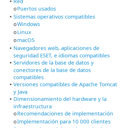
Red
•
Puertos usados
o
Sistemas operativos compatibles
•
Windows
o
Linux
o
macOS
o
Navegadores web, aplicaciones de
•
seguridad ESET, e idiomas compatibles
Servidores de la base de datos y
•
conectores de la base de datos
compatibles
Versiones compatibles de Apache Tomcat
•
y Java
Dimensionamiento del hardware y la
•
infraestructura
Recomendaciones de implementación
o
Implementación para 10 000 clientes
o