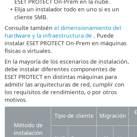
ESET PROTECT On-Prem en la nube.
Elija un instalador todo en uno si es un
•
cliente SMB.
Consulte también
el dimensionamiento del
hardware y la infraestructura de
. Puede
instalar ESET PROTECT On-Prem en máquinas
físicas o virtuales.
En la mayoría de los escenarios de instalación,
debe instalar diferentes componentes de
ESET PROTECT en distintas máquinas para
admitir las arquitecturas de red, cumplir con
los requisitos de rendimiento, o por otros
motivos.
E
Tipo de cliente
Migración
Método de
instalación