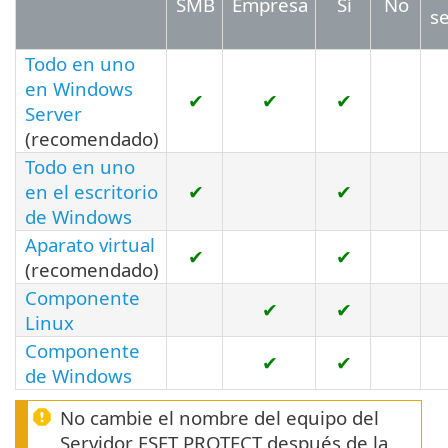
SMB
Empresa
Sí
No
se
Todo en uno
en Windows
✔
✔
✔
Server
(recomendado)
Todo en uno
en el escritorio
✔
✔
de Windows
Aparato virtual
✔
✔
(recomendado)
Componente
✔
✔
Linux
Componente
✔
✔
de Windows
No cambie el nombre del equipo del
Servidor ESET PROTECT después de la