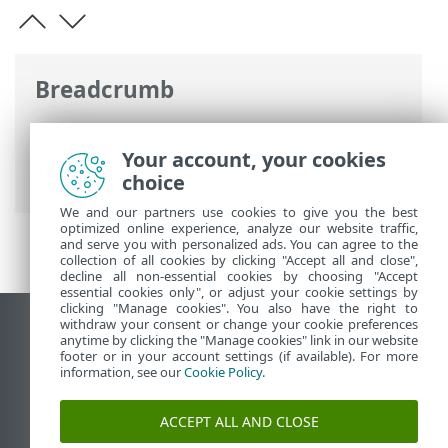
Breadcrumb
Ηλεκτρονική βοήθεια ESET
>
ESET
PROTECT On-Prem
>
Προδιαγραφές
>
Your account, your cookies
Δίκτυο
> Θύρες που χρησιμοποιούνται
choice
We and our partners use cookies to give you the best
optimized online experience, analyze our website traffic,
and serve you with personalized ads. You can agree to the
collection of all cookies by clicking "Accept all and close",
decline all non-essential cookies by choosing "Accept
essential cookies only", or adjust your cookie settings by
clicking "Manage cookies". You also have the right to
withdraw your consent or change your cookie preferences
Προβολή ιστότοπου επιφάνειας εργασίας
anytime by clicking the "Manage cookies" link in our website
footer or in your account settings (if available). For more
End of Life
information, see our
Cookie Policy
.
Γνωσιακή βάση ESET
Ομάδα συζήτησης ESET
ACCEPT ALL AND CLOSE
ESET Status Portal