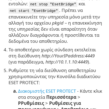
εντολών:
και
net stop "EsetBridge"
. Πρέπει να
net start "EsetBridge"
επανεκκινείτε την υπηρεσία μόνο μετά την
αλλαγή του αρχείου
pkgid
– η επανεκκίνηση
της υπηρεσίας δεν είναι απαραίτητη όταν
αλλάζουν διαγράφονται ή προστίθενται τα
δεδομένα του αποθετηρίου.
4.
Το αποθετήριο χωρίς σύνδεση εκτελείται
στη διεύθυνση
http://YourIPaddress:4449
(για παράδειγμα,
http://10.1.1.10:4449
).
5.
Ρυθμίστε τη νέα διεύθυνση αποθετηρίου
χρησιμοποιώντας την Κονσόλα διαδικτύου
ESET PROTECT:
a.
Διακομιστής ESET PROTECT
- Κάντε κλικ
στα στοιχεία
Περισσότερα
>
ΡΡυθμίσεις
>
Ρυθμίσεις για