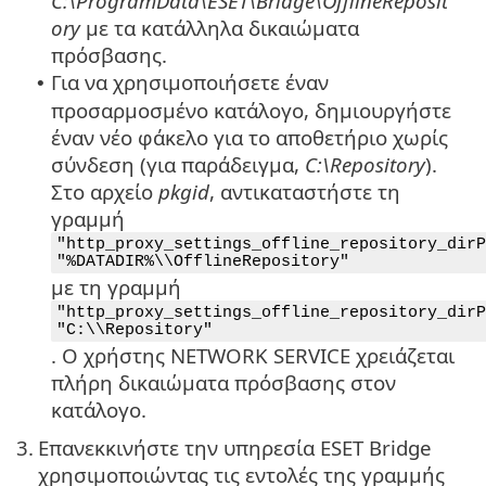
C:\ProgramData\ESET\Bridge\OfflineReposit
ory
με τα κατάλληλα δικαιώματα
πρόσβασης.
Για να χρησιμοποιήσετε έναν
•
προσαρμοσμένο κατάλογο, δημιουργήστε
έναν νέο φάκελο για το αποθετήριο χωρίς
σύνδεση (για παράδειγμα,
C:\Repository
).
Στο αρχείο
pkgid
, αντικαταστήστε τη
γραμμή
"http_proxy_settings_offline_repository_dirP
"%DATADIR%\\OfflineRepository"
με τη γραμμή
"http_proxy_settings_offline_repository_dirP
"C:\\Repository"
. Ο χρήστης NETWORK SERVICE χρειάζεται
πλήρη δικαιώματα πρόσβασης στον
κατάλογο.
3.
Επανεκκινήστε την υπηρεσία ESET Bridge
χρησιμοποιώντας τις εντολές της γραμμής