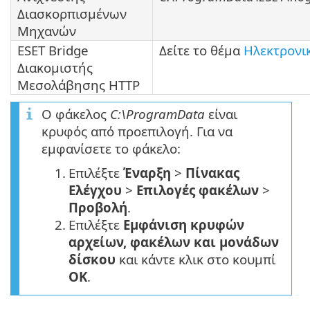
Διασκορπισμένων
Μηχανών
ESET Bridge
Δείτε το θέμα
Ηλεκτρονικ
Διακομιστής
Μεσολάβησης HTTP
Ο φάκελος
C:\ProgramData
είναι
κρυφός από προεπιλογή. Για να
εμφανίσετε το φάκελο:
1.
Επιλέξτε
Έναρξη
>
Πίνακας
Ελέγχου
>
Επιλογές φακέλων
>
Προβολή
.
2.
Επιλέξτε
Εμφάνιση κρυφών
αρχείων, φακέλων και μονάδων
δίσκου
και κάντε κλικ στο κουμπί
OK
.