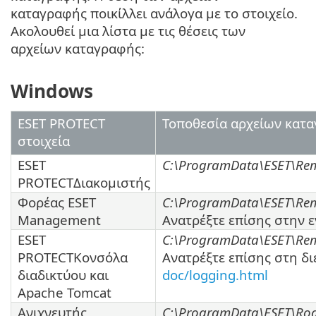
καταγραφής ποικίλλει ανάλογα με το στοιχείο.
Ακολουθεί μια λίστα με τις θέσεις των
αρχείων καταγραφής:
Windows
ESET PROTECT
Τοποθεσία αρχείων κατ
στοιχεία
ESET
C:\ProgramData\ESET\Remo
PROTECTΔιακομιστής
Φορέας ESET
C:\ProgramData\ESET\Rem
Management
Ανατρέξτε επίσης στην 
ESET
C:\ProgramData\ESET\Rem
PROTECTΚονσόλα
Ανατρέξτε επίσης στη δ
διαδικτύου και
doc/logging.html
Apache Tomcat
Ανιχνευτής
C:\ProgramData\ESET\Rog