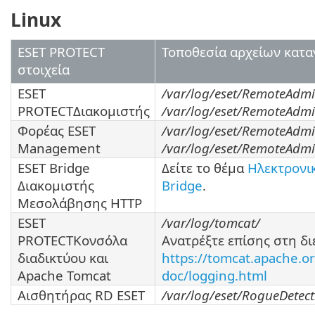
Linux
ESET PROTECT
Τοποθεσία αρχείων κατ
στοιχεία
ESET
/var/log/eset/RemoteAdmin
PROTECTΔιακομιστής
/var/log/eset/RemoteAdmin
Φορέας ESET
/var/log/eset/RemoteAdmi
Management
/var/log/eset/RemoteAdmin
ESET Bridge
Δείτε το θέμα
Ηλεκτρονικ
Διακομιστής
Bridge
.
Μεσολάβησης HTTP
ESET
/var/log/tomcat/
PROTECTΚονσόλα
Ανατρέξτε επίσης στη δ
διαδικτύου και
https://tomcat.apache.or
Apache Tomcat
doc/logging.html
Αισθητήρας RD ESET
/var/log/eset/RogueDetec