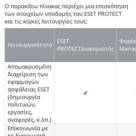
Ο παρακάτω πίνακας περιέχει μια επισκόπηση
των στοιχείων υποδομής του ESET PROTECT
και τις κύριες λειτουργίες τους:
ESET
Φορέα
Λειτουργικότητα
PROTECTΔιακομιστής
Mana
Απομακρυσμένη
διαχείριση των
εφαρμογών
ασφάλειας ESET
✔
(δημιουργία
πολιτικών,
εργασίες,
αναφορές, κ.λπ.)
Επικοινωνία με
το διακομιστή