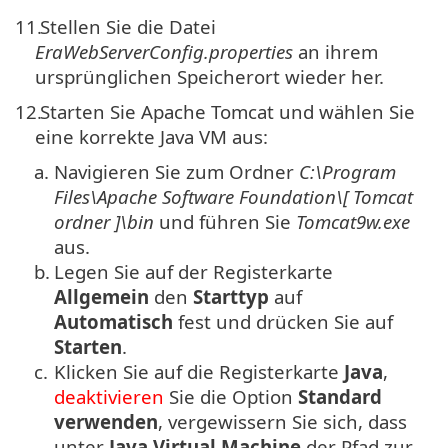
11.
Stellen Sie die Datei
EraWebServerConfig.properties
an ihrem
ursprünglichen Speicherort wieder her.
12.
Starten Sie Apache Tomcat und wählen Sie
eine korrekte Java VM aus:
a.
Navigieren Sie zum Ordner
C:\Program
Files\Apache Software Foundation\[
Tomcat
ordner
]\
bin
und führen Sie
Tomcat9w.exe
aus.
b.
Legen Sie auf der Registerkarte
Allgemein
den
Starttyp
auf
Automatisch
fest und drücken Sie auf
Starten
.
c.
Klicken Sie auf die Registerkarte
Java
,
deaktivieren
Sie die Option
Standard
verwenden
, vergewissern Sie sich, dass
unter
Java Virtual Machine
der Pfad zur