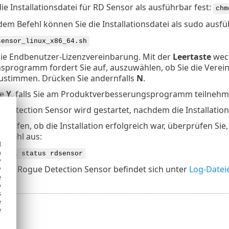
ie Installationsdatei für RD Sensor als ausführbar fest:
chm
dem Befehl können Sie die Installationsdatei als sudo ausfü
sensor_linux_x86_64.sh
die Endbenutzer-Lizenzvereinbarung. Mit der
Leertaste
wech
onsprogramm fordert Sie auf, auszuwählen, ob Sie die Verei
ustimmen. Drücken Sie andernfalls
N
.
ie
Y
, falls Sie am Produktverbesserungsprogramm teilnehm
 Detection Sensor wird gestartet, nachdem die Installation
prüfen, ob die Installation erfolgreich war, überprüfen Sie
Befehl aus:
d
h
emctl status rdsensor
y
 des Rogue Detection Sensor befindet sich unter
Log-Datei
y
e
o
s
e
e