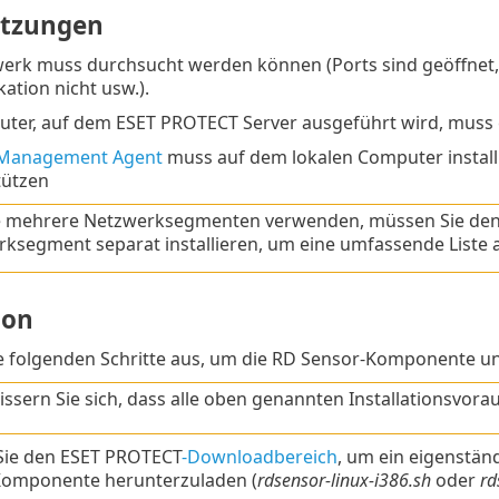
etzungen
erk muss durchsucht werden können (Ports sind geöffnet, d
tion nicht usw.).
ter, auf dem ESET PROTECT Server ausgeführt wird, muss e
 Management Agent
muss auf dem lokalen Computer installi
tützen
ie mehrere Netzwerksegmenten verwenden, müssen Sie den
ksegment separat installieren, um eine umfassende Liste a
ion
e folgenden Schritte aus, um die RD Sensor-Komponente unt
ssern Sie sich, dass alle oben genannten Installationsvorau
Sie den ESET PROTECT
-Downloadbereich
, um ein eigenstän
omponente herunterzuladen (
rdsensor-linux-i386.sh
oder
rd