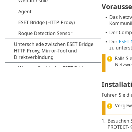
Vorauss
Das Netzw
•
Kommunika
Der Compu
•
Der
ESET
•
zu unters
Falls S
Netzwer
Installat
Führen Sie di
Vergewi
1.
Besuchen 
PROTECT-K