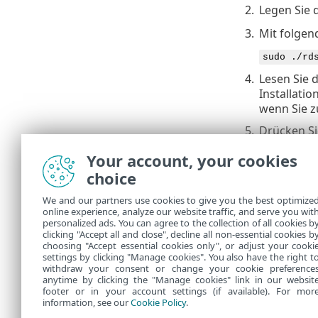
2.
Legen Sie d
3.
Mit folgen
sudo ./rd
4.
Lesen Sie 
Installati
wenn Sie z
5.
Drücken S
6.
ESET Rogue
Your account, your cookies
7.
Um zu über
choice
folgenden 
We and our partners use cookies to give you the best optimize
online experience, analyze our website traffic, and serve you wit
sudo syst
personalized ads. You can agree to the collection of all cookies b
Die Log-Datei
clicking "Accept all and close", decline all non-essential cookies b
choosing "Accept essential cookies only", or adjust your cooki
settings by clicking "Manage cookies". You also have the right t
withdraw your consent or change your cookie preference
anytime by clicking the "Manage cookies" link in our websit
footer or in your account settings (if available). For mor
information, see our
Cookie Policy
.