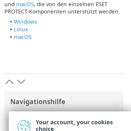
und
macOS
, die von den einzelnen ESET
PROTECT-Komponenten unterstützt werden.
Windows
•
Linux
•
macOS
•
Navigationshilfe
ESET Online-Hilfe
>
ESET PROTECT On-
Prem
>
Spezifikationen
> Unterstützte
Your account, your cookies
Betriebssysteme
choice