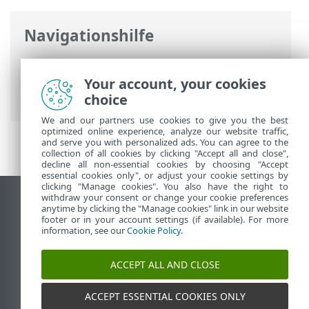
Navigationshilfe
ESET Online-Hilfe
>
ESET PROTECT On-
Prem
>
Installieren
>
Your account, your cookies
Komponenteninstallation unter macOS
choice
We and our partners use cookies to give you the best
optimized online experience, analyze our website traffic,
and serve you with personalized ads. You can agree to the
collection of all cookies by clicking "Accept all and close",
decline all non-essential cookies by choosing "Accept
essential cookies only", or adjust your cookie settings by
clicking "Manage cookies". You also have the right to
withdraw your consent or change your cookie preferences
Desktop-Site anzeigen
anytime by clicking the "Manage cookies" link in our website
footer or in your account settings (if available). For more
End of Life
information, see our
Cookie Policy
.
ESET Knowledgebase
ESET-Forum
ACCEPT ALL AND CLOSE
ESET Status Portal
Regionaler Support
ACCEPT ESSENTIAL COOKIES ONLY