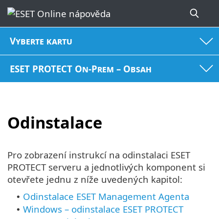
Vyberte kartu
ESET PROTECT On-Prem – Obsah
Odinstalace
Pro zobrazení instrukcí na odinstalaci ESET
PROTECT serveru a jednotlivých komponent si
otevřete jednu z níže uvedených kapitol:
Odinstalace ESET Management Agenta
•
Windows – odinstalace ESET PROTECT
•