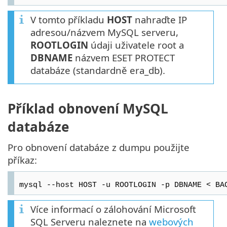
V tomto příkladu
HOST
nahraďte IP
adresou/názvem MySQL serveru,
ROOTLOGIN
údaji uživatele root a
DBNAME
názvem ESET PROTECT
databáze (standardně era_db).
Příklad obnovení MySQL
databáze
Pro obnovení databáze z dumpu použijte
příkaz:
mysql --host HOST -u ROOTLOGIN -p DBNAME < BA
Více informací o zálohování Microsoft
SQL Serveru naleznete na
webových