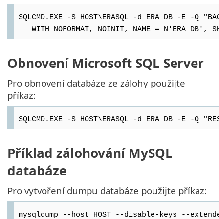
SQLCMD.EXE -S HOST\ERASQL -d ERA_DB -E -Q "BA
WITH NOFORMAT, NOINIT, NAME = N'ERA_DB', SKI
Obnovení Microsoft SQL Server
Pro obnovení databáze ze zálohy použijte
příkaz:
SQLCMD.EXE -S HOST\ERASQL -d ERA_DB -E -Q "RE
Příklad zálohování MySQL
databáze
Pro vytvoření dumpu databáze použijte příkaz:
mysqldump --host HOST --disable-keys --extend