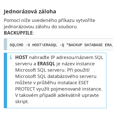
Jednorázová záloha
Pomocí níže uvedeného příkazu vytvoříte
jednorázovou zálohu do souboru
BACKUPFILE
:
SQLCMD -S HOST\ERASQL -Q "BACKUP DATABASE ERA
HOST
nahraďte IP adresou/názvem SQL
serveru a
ERASQL
je název instance
Microsoft SQL serveru. Při použití
Microsoft SQL databázového serveru
můžete v průběhu instalace ESET
PROTECT využít pojmenované instance.
V takovém případě adekvátně upravte
skript.