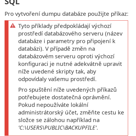
SQL
Pro vytvoření dumpu databáze použijte příkaz:
Tyto příklady předpokládají výchozí
prostředí databázového serveru (název
databáze i parametry pro připojení k
databázi). V případě změn na
databázovém serveru oproti výchozí
konfiguraci je nutné adekvátně upravit
níže uvedené skripty tak, aby
odpovídaly vašemu prostředí.
Pro spuštění níže uvedených příkazů
potřebujete dostatečná oprávnění.
Pokud nepoužíváte lokální
administrátorský účet, změňte cestu ke
složce se zálohou například na
'C:\USERS\PUBLIC\BACKUPFILE'
.