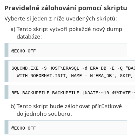
Pravidelné zálohování pomocí skriptu
Vyberte si jeden z níže uvedených skriptů:
a)
Tento skript vytvoří pokaždé nový dump
databáze:
@ECHO OFF
SQLCMD.EXE -S HOST\ERASQL -d ERA_DB -E -Q "BA
WITH NOFORMAT,INIT, NAME = N'ERA_DB', SKIP, 
REN BACKUPFILE BACKUPFILE-[%DATE:~10,4%%DATE:
b)
Tento skript bude zálohovat přírůstkově
do jednoho souboru:
@ECHO OFF